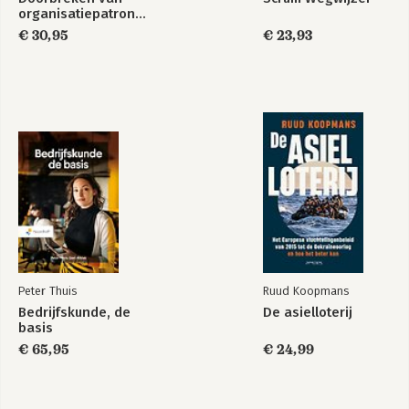
organisatiepatronen
De enkelvoudige aanpakken
€ 30,95
€ 23,93
Diagonale veranderaanpakken
De lineaire veranderaanpakken
Veranderstrategieën
Tot slot
Noten
7 De Change Case
8 De Change Case - vervolg
Literatuur
Register
Over de auteurs
Peter Thuis
Ruud Koopmans
Bedrijfskunde, de
De asielloterij
basis
€ 65,95
€ 24,99