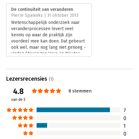
Dit boek combineert praktijkervaring met eigen
Verschijningsdatum:
15-10-2013
wetenschappelijk onderzoek en inzichten op het gebied van
De continuïteit van veranderen
psychologie, organisatiekunde, leiderschap, sociologie,
Pierre Spaninks | 31 oktober 2013
Hoofdrubriek:
Verandermanagement
strategisch management en economie om veranderkracht tot
Wetenschappelijk onderzoek naar
leven te brengen. De vele voorbeelden en illustraties dragen
veranderprocessen levert veel
daaraan bij.
kennis op waar de praktijk zijn
voordeel mee kan doen. Dat gebeurt
ook wel, maar nog lang niet genoeg -
vinden Steven ten Have en Wouter
ten Have. Met hun nieuwste boek
Veranderkracht willen zij managers
inspireren om de lat een stukje
Lezersrecensies
hoger te leggen, voor zichzelf en
(1)
voor hun organisaties.
4.8
8 stemmen
Lees verder
van de 5
7
0
1
0