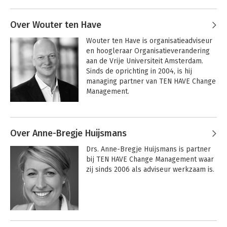
Andere boeken door Steven ten
plaatsvervanger bij de 
Have
Ondernemingskamer in Amsterdam.
Over Wouter ten Have
Wouter ten Have is organisatieadviseur 
en hoogleraar Organisatieverandering 
aan de Vrije Universiteit Amsterdam. 
Sinds de oprichting in 2004, is hij 
managing partner van TEN HAVE Change 
Management.

Na afronding van zijn studie 
Andere boeken door Wouter ten
Bedrijfskundige Economie 
Have
Over Anne-Bregje Huijsmans
(afstudeerrichtingen Organisatiekunde 
en Bedrijfspsychologie) aan de Vrije 
De irrationele
Verandermanagement
Drs. Anne-Bregje Huijsmans is partner 
organisatie
veranderd
Universiteit Amsterdam trad Wouter in 
bij TEN HAVE Change Management waar 
dienst bij Berenschot, waar hij

zij sinds 2006 als adviseur werkzaam is.
als laatste de functie van lid van de 
groepsdirectie vervulde. Wouter is ook 
actief als toezichthouder.

Hij is lid van de raad van toezicht van 
Andere boeken door Anne-Bregje
Vilans en de Hartstichting en voorzitter 