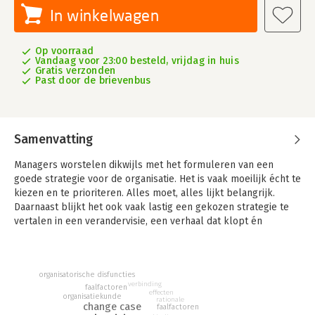
In winkelwagen
Op voorraad
Vandaag voor 23:00 besteld, vrijdag in huis
Gratis verzonden
Past door de brievenbus
Samenvatting
Managers worstelen dikwijls met het formuleren van een
goede strategie voor de organisatie. Het is vaak moeilijk écht te
kiezen en te prioriteren. Alles moet, alles lijkt belangrijk.
Daarnaast blijkt het ook vaak lastig een gekozen strategie te
vertalen in een verandervisie, een verhaal dat klopt én
aanspreekt. Een goede strategie en verandervisie zijn een
begin. Een goed begin is het halve werk. Niet minder, maar ook
niet meer. Daarna moeten er resultaten geboekt worden. Dan
organisatorische disfuncties
blijkt vaak dat managers de nodige problemen hebben met
verbinding
faalfactoren
het succesvol omzetten van hun plannen in resultaten.
effecten
organisatiekunde
rationale
Dergelijke problemen wortelen in veel gevallen in het
change case
faalfactoren