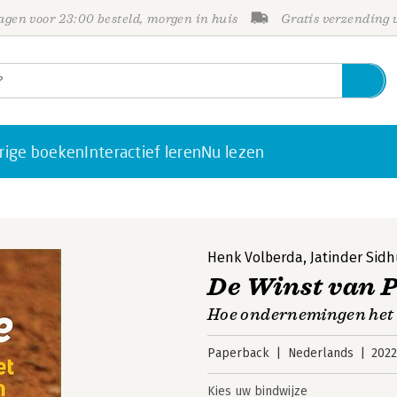
gen voor 23:00 besteld, morgen in huis
Gratis verzending
rige boeken
Interactief leren
Nu lezen
Henk Volberda
,
Jatinder Sid
De Winst van 
Hoe ondernemingen het
Paperback
Nederlands
202
Kies uw bindwijze