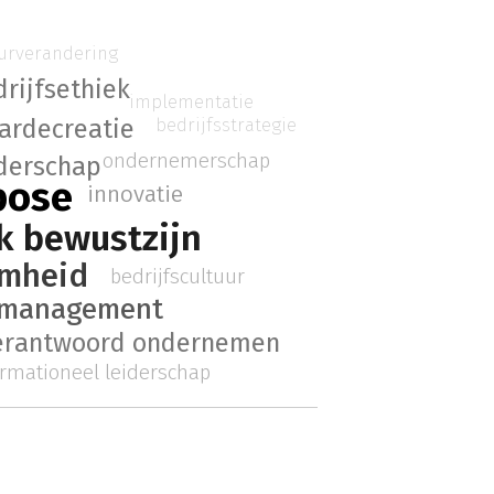
uurverandering
rijfsethiek
implementatie
bedrijfsstrategie
ardecreatie
ondernemerschap
iderschap
pose
innovatie
k bewustzijn
mheid
bedrijfscultuur
h management
verantwoord ondernemen
ormationeel leiderschap