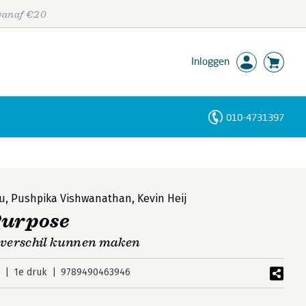
 vanaf €20
Inloggen
010-4731397
Personen
Trefwoorden
hu
,
Pushpika Vishwanathan
,
Kevin Heij
Purpose
 verschil kunnen maken
2
1e druk
9789490463946