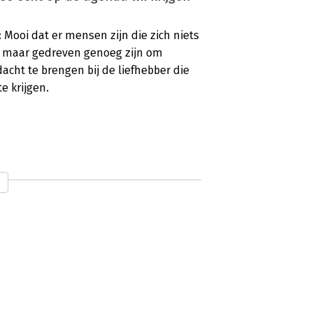
 Mooi dat er mensen zijn die zich niets
, maar gedreven genoeg zijn om
cht te brengen bij de liefhebber die
e krijgen.
een goede balans
sseerd in winstgevendheid op korte
andeelhouderswaarde. Tot die conclusie
n ‘De winst van purpose’, op basis van
cht van de Stichting