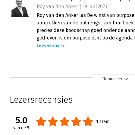
Roy van den Anker | 19 juni 2023
Roy van den Anker las De winst van purpose:
aantrekken van de opbrengst van hun boek
precies deze boodschap goed onder de aanda
gedreven is om purpose écht op de agenda t
Lees verder
De winst van purpose - Op weg naar 
Bert Peene | 17 januari 2023
Toon meer
Ondernemingen zijn hoofdzakelijk geïntere
termijn, eigen belang en het creëren van a
Lezersrecensies
komen Henk Volberda en zijn mede-auteurs i
een onderzoek dat uitgevoerd werd in opdra
Managementstudies (SMS).
5.0
1 stem
Lees verder
van de 5