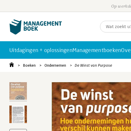
Op werkda
Uitdagingen + oplossingen
Managementboeken
Ove
Boeken
Ondernemen
De Winst van Purpose