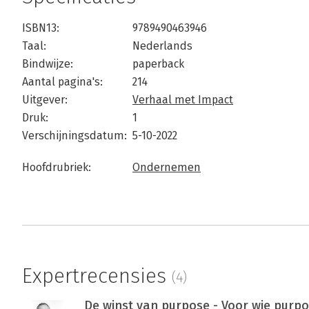
ISBN13:
9789490463946
Taal:
Nederlands
Bindwijze:
paperback
Aantal pagina's:
214
Uitgever:
Verhaal met Impact
Druk:
1
Verschijningsdatum:
5-10-2022
Hoofdrubriek:
Ondernemen
Expertrecensies
(4)
De winst van purpose - Voor wie purpo