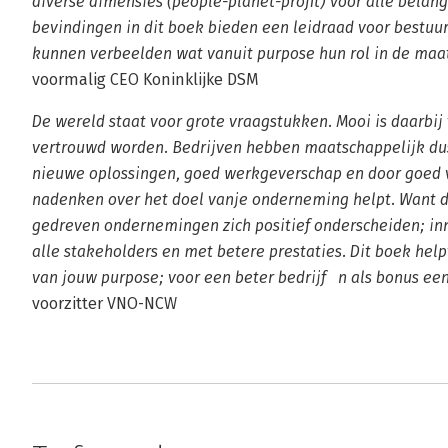
diverse dimensies (people-planet-profit) voor alle bela
bevindingen in dit boek bieden een leidraad voor bestu
kunnen verbeelden wat vanuit purpose hun rol in de maat
voormalig CEO Koninklijke DSM
De wereld staat voor grote vraagstukken. Mooi is daarbi
vertrouwd worden. Bedrijven hebben maatschappelijk dus
nieuwe oplossingen, goed werkgeverschap en door goed 
nadenken over het doel vanje onderneming helpt. Want di
gedreven ondernemingen zich positief onderscheiden; in
alle stakeholders en met betere prestaties. Dit boek hel
van jouw purpose; voor een beter bedrijf n als bonus een
voorzitter VNO-NCW