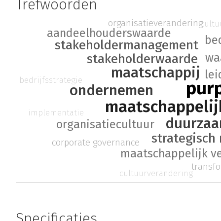
Trefwoorden
organisatieverandering
cult
aandeelhouderswaarde
bed
stakeholdermanagement
wa
stakeholderwaarde
maatschappij
le
bedrijfsstrategie
pur
ondernemen
maatschappelij
implementatie
duurzaa
organisatiecultuur
strategisc
corporate governance
maatschappelijk 
transf
cultuurverandering
Specificaties