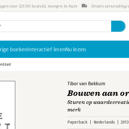
gen voor 23:00 besteld, morgen in huis
Gratis verzending
rige boeken
Interactief leren
Nu lezen
ntiteit
Tibor van Bekkum
Bouwen aan org
Sturen op waardecreatie
merk
Paperback
Nederlands
2013