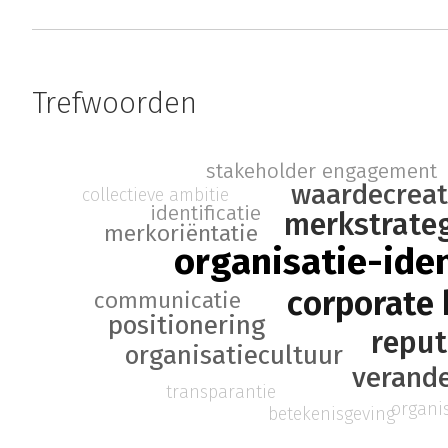
Trefwoorden
stakeholder engagement
waardecreat
collectieve ambitie
identificatie
merkstrate
merkoriëntatie
organisatie-iden
corporate
communicatie
positionering
reput
organisatiecultuur
verand
transparantie
organi
betekenisgeving