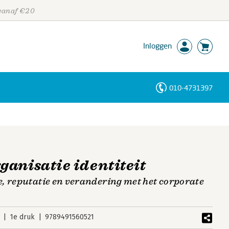
 vanaf €20
Inloggen
010-4731397
Personen
Trefwoorden
anisatie identiteit
, reputatie en verandering met het corporate
1e druk
9789491560521