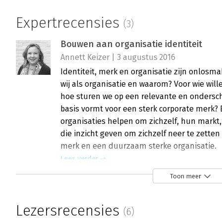
Expertrecensies
(3)
Bouwen aan organisatie identiteit
Annett Keizer | 3 augustus 2016
Identiteit, merk en organisatie zijn onlosma
wij als organisatie en waarom? Voor wie will
hoe sturen we op een relevante en ondersche
basis vormt voor een sterk corporate merk? 
organisaties helpen om zichzelf, hun markt,
die inzicht geven om zichzelf neer te zette
merk en een duurzaam sterke organisatie.
Lees verder
Toon meer
In Focus: Bouwen aan organisatie-ident
Lezersrecensies
(6)
Nienke van Oeveren | 27 april 2014