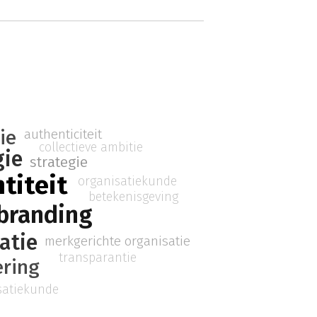
authenticiteit
ie
collectieve ambitie
gie
strategie
titeit
organisatiekunde
betekenisgeving
 branding
atie
merkgerichte organisatie
transparantie
ering
satiekunde