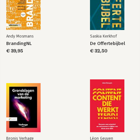
Innovatie & succes
Brand Oriented
Innovation
Andy Mosmans
Saskia Kerkhof
Bekijk alle boeken
BrandingNL
De Offertebijbel
€ 39,95
€ 32,50
Bronis Verhage
Léon Geuyen