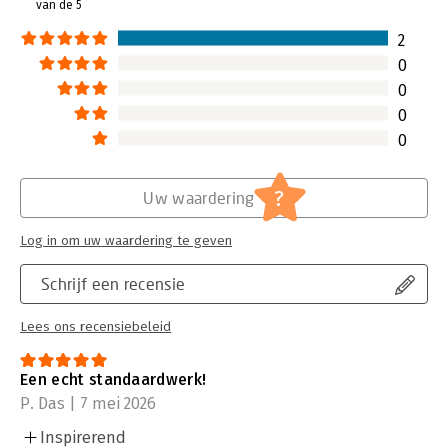
van de 5
Hoofdrubriek:
Marketing
Met dit boek krijgen jij en je studenten toegang tot de online
2
omgeving van studiemeister. Studenten vinden daar
toetsvragen, een begrippentrainer en extra opdrachten.
0
Docenten hebben er toegang tot cases en collegesheets.
0
0
0
?
Uw waardering
Log in om uw waardering te geven
Schrijf een recensie
Lees ons recensiebeleid
Een echt standaardwerk!
P. Das | 7 mei 2026
Inspirerend