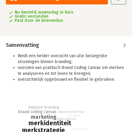
Nu besteld, woensdag in huis
Gratis verzonden
Past door de brievenbus
Samenvatting
Biedt een helder overzicht van alle belangrijke
stromingen binnen branding;
voorzien van praktisch Brand Coding Canvas om merken
te analyseren en tot leven te brengen;
overzichtelijk opgebouwd en flexibel te gebruiken.
Branding
biedt een uitgebreide introductie op het vakgebied
merkmanagement, met een brede invalshoek en veel
praktische handvatten. Het boek introduceert verschillende
stromingen binnen branding, belicht bekende en minder
employer branding
brand coding canvas
naamontwikkeling
bekende strategische modellen en biedt praktische
marketing
co-creation
instrumenten, zoals het Brand Coding Canvas, om bestaande
merkextensie
merkidentiteit
merken te analyseren en nieuwe tot leven te brengen.
merkstrategie
social media
Daarnaast behandelt het boek alle relevante aspecten van