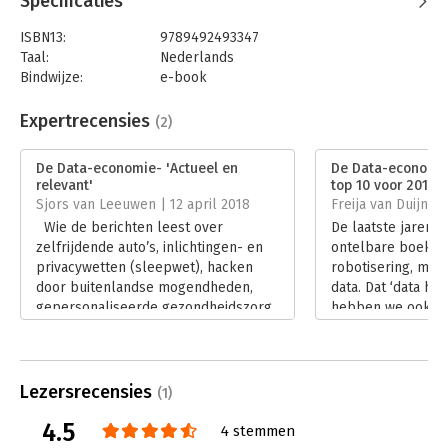
Specificaties
ISBN13:
9789492493347
Taal:
Nederlands
Bindwijze:
e-book
Beveiliging:
watermerk
Bestandsformaat:
epub
Expertrecensies
(2)
Aantal pagina's:
213
Uitgever:
Maven Publishing
De Data-economie- 'Actueel en
De Data-economie 
Druk:
1
relevant'
top 10 voor 2018'
Verschijningsdatum:
15-1-2018
Sjors van Leeuwen | 12 april 2018
Freija van Duijne 
Wie de berichten leest over
De laatste jaren v
Hoofdrubriek:
Economie
zelfrijdende auto’s, inlichtingen- en
ontelbare boeken o
privacywetten (sleepwet), hacken
robotisering, mach
door buitenlandse mogendheden,
data. Dat ‘data het
gepersonaliseerde gezondheidszorg
hebben we ook al
en datalekken en datamisbruik door
Zulke boeken zijn
commerciële partijen als Facebook
van enthousiasme
kan er niet meer om heen: data is het
waarschuwend en
nieuwe goud.
dreiging.
Lezersrecensies
(1)
Lees verder
Lees verder
4.5
4 stemmen