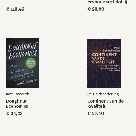
ervoor zorgt dat jij
te veel betaalt
€ 113,46
€ 23,99
Kate Raworth
Paul Schenderling
Doughnut
Continent van de
Economics
kwaliteit
€ 25,38
€ 27,50