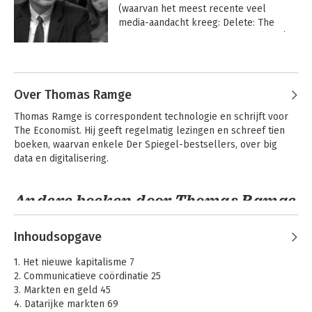
(waarvan het meest recente veel 
media-aandacht kreeg: Delete: The 
Virtue of Forgetting in the Digital Age). 
Hij adviseert onder meer Microsoft en 
Andere boeken door Viktor Mayer-
het World Economic Forum op dit 
Schönberger
gebied.
Over Thomas Ramge
Thomas Ramge is correspondent technologie en schrijft voor 
The Economist. Hij geeft regelmatig lezingen en schreef tien 
boeken, waarvan enkele Der Spiegel-bestsellers, over big 
data en digitalisering.
Andere boeken door Thomas Ramge
Inhoudsopgave
Framers
Framers
1. Het nieuwe kapitalisme 7
2. Communicatieve coördinatie 25
3. Markten en geld 45
4. Datarijke markten 69