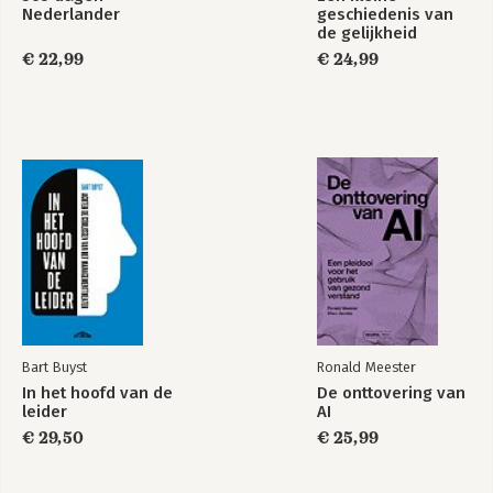
Grip op je aandacht
Concentratie
Nederlander
geschiedenis van
de gelijkheid
€ 22,99
€ 24,99
Bekijk alle boeken
Bart Buyst
Ronald Meester
In het hoofd van de
De onttovering van
leider
AI
€ 29,50
€ 25,99