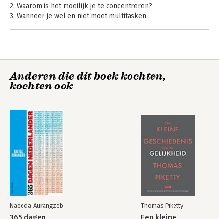
2. Waarom is het moeilijk je te concentreren?
3. Wanneer je wel en niet moet multitasken
4. De zender
5. De frisse batterij van de ontvanger
6. Het belang van concentratie in het verkeer
7. De toekomst
Anderen die dit boek kochten,
Hoop voor de toekomst
Beter leren kijken
Beter leren kijken
kochten ook
Woord van dank
Noten
Naeeda Aurangzeb
Thomas Piketty
365 dagen
Een kleine