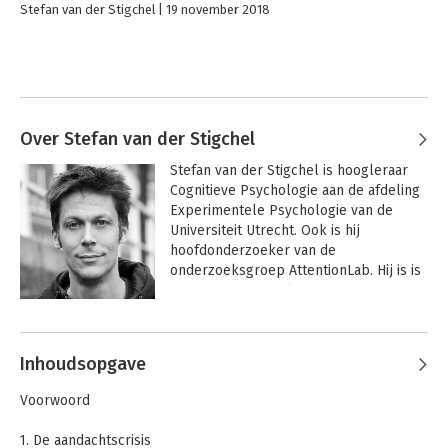
Stefan van der Stigchel
19 november 2018
Over Stefan van der Stigchel
Stefan van der Stigchel is hoogleraar 
Cognitieve Psychologie aan de afdeling 
Experimentele Psychologie van de 
Universiteit Utrecht. Ook is hij 
hoofdonderzoeker van de 
onderzoeksgroep AttentionLab. Hij is is 
auteur van de boeken 
Zo werkt 
aandacht
, 
Concentratie
 en 
Grip op je 
Andere boeken door Stefan van der
aandacht
. Zijn werk werd in vele landen 
Stigchel
vertaald en in het Engels uitgegeven 
Inhoudsopgave
door MIT Press.
Voorwoord
1. De aandachtscrisis