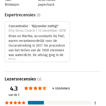
Bindwijze:
paperback
Aantal pagina's:
224
Uitgever:
Maven Publishing
Expertrecensies
(1)
Druk:
1
Verschijningsdatum:
7-11-2018
Concentratie - 'Bijzonder nuttig!'
Elly Stroo Cloeck | 13 november 2018
Hoofdrubriek:
Psychologie
Brian en Martha, accountants bij PwC,
waren verantwoordelijk voor de
Oscaruitreiking in 2017. De procedure
van het tellen van de 7000 stemmen
was waterdicht. De uitslag ging in de
kluis.
Lees verder
Lezersrecensies
(2)
4.3
4 stemmen
van de 5
1