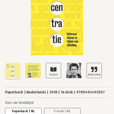
Paperback
Nederlands
2018
1e druk
9789492493507
Kies uw bindwijze
Paperback | NL
E-book | NL