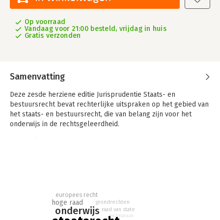
Op voorraad
Vandaag voor 21:00 besteld, vrijdag in huis
Gratis verzonden
Samenvatting
Deze zesde herziene editie Jurisprudentie Staats- en
bestuursrecht bevat rechterlijke uitspraken op het gebied van
het staats- en bestuursrecht, die van belang zijn voor het
onderwijs in de rechtsgeleerdheid.
Speciaal ten behoeve van het onderwijs zijn aan iedere
uitspraak een kop en een beknopte noot toegevoegd. De kop
geeft de in de uitspraak centraal staande rechtsregels weer.
De noot verduidelijkt de uitspraak en plaatst deze in het
perspectief van de rechtsontwikkeling alsook studiestof.
europees recht
Deze bundel biedt ook de praktijkjurist een handzame
hoge raad
grondrechten
verzameling van belangrijke uitspraken op het gebied van
onderwijs
raad van state
staats- en bestuursrecht in de periode 1849-2019.
rechtspraak