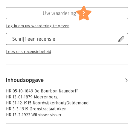
Hoofdrubriek:
Juridisch
Jongbloed:
Staatsrecht algemeen
?
Uw waardering
Serie:
Ars Aequi jurisprudentie
Log in om uw waardering te geven
Schrijf een recensie
Lees ons recensiebeleid
Inhoudsopgave
HR 05-10-1849 De Bourbon Naundorff
HR 13-01-1879 Meerenberg
HR 31-12-1915 Noordwijkerhout/Guldemond
HR 3-3-1919 Grenstractaat Aken
HR 13-2-1922 Wilnisser visser
HR 25-1-1926 Jamin
HR 18-2-1944 Duinwaterleiding
HR 25-2-1949 Doetinchemse woonruimtevordering