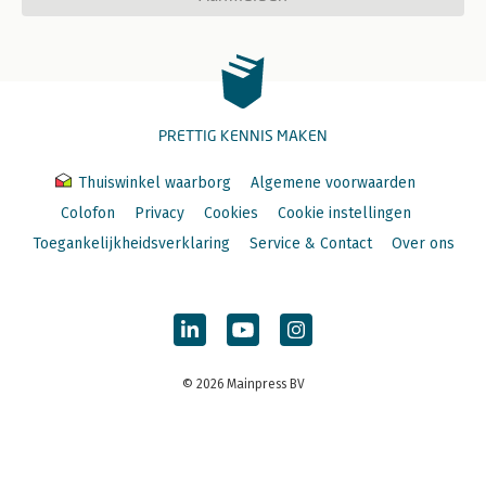
ABRvS 13-2-2019 Bibob-beleidsregels Eindhoven
CRvB 5-3-2019 Intrekking Pgb
ABRvS 6-3-2019 Prostitutie-inrichtingen A-Kwartier
ABRvS 24-4-2019 Gedoogde Hoogeloonse stal
ABRvS 29-5-2019 Amsterdams dakterras
Fotokopieën
PRETTIG KENNIS MAKEN
HR 31-07-1878 Meerenberg
HR 31-12-1915 Guldemond/Noordwijkerhout
Thuiswinkel waarborg
Algemene voorwaarden
HR 12-6-1962 Anti-conceptiva Berg op Zoom
Colofon
Privacy
Cookies
Cookie instellingen
Toegankelijkheidsverklaring
Service & Contact
Over ons
© 2026 Mainpress BV