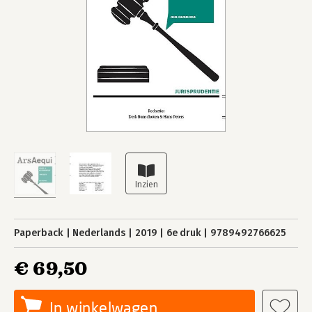
Paperback
Nederlands
2019
6e druk
9789492766625
€ 69,50
In winkelwagen