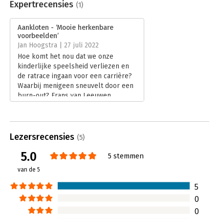
Uitgever:
S2 Uitgevers
Expertrecensies
(1)
Druk:
1
Verschijningsdatum:
8-6-2022
Aankloten - ‘Mooie herkenbare
voorbeelden’
Hoofdrubriek:
Persoonlijke effectiviteit
Jan Hoogstra | 27 juli 2022
Hoe komt het nou dat we onze
kinderlijke speelsheid verliezen en
de ratrace ingaan voor een carrière?
Waarbij menigeen sneuvelt door een
burn-out? Frans van Leeuwen
beschrijft in ‘Aankloten, kloot jezelf
succesvol’ zijn eigen levensweg, van
aanklotend kind tot burn out. De
hoofdvraag van het boek is ‘Waarom
Lezersrecensies
(5)
kloten we als volwassenen niet meer
5.0
aan?’ Een terechte vraag denk ik.
5 stemmen
Lees verder
van de 5
5
0
0