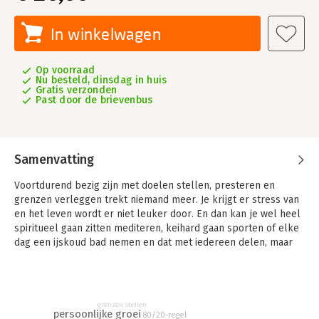
In winkelwagen
Op voorraad
Nu besteld, dinsdag in huis
Gratis verzonden
Past door de brievenbus
Samenvatting
Voortdurend bezig zijn met doelen stellen, presteren en
grenzen verleggen trekt niemand meer. Je krijgt er stress van
en het leven wordt er niet leuker door. En dan kan je wel heel
spiritueel gaan zitten mediteren, keihard gaan sporten of elke
dag een ijskoud bad nemen en dat met iedereen delen, maar
ga je van het ene naar het andere moeten. En het verplaatsen
van prestatiedrang helpt jou niet naar een relaxed, leuk en
succesvol leven.
grenzen stellen
Wanneer heb jij voor het laatst lekker aan lopen kloten? Je
persoonlijke groei
80/20-regel