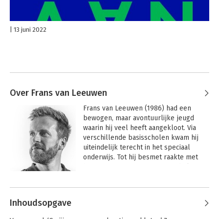
13 juni 2022
Over Frans van Leeuwen
Frans van Leeuwen (1986) had een 
bewogen, maar avontuurlijke jeugd 
waarin hij veel heeft aangekloot. Via 
verschillende basisscholen kwam hij 
uiteindelijk terecht in het speciaal 
onderwijs. Tot hij besmet raakte met 
het prestatievirus, zijn masterdiploma 
Bestuurs- en Organisatiewetenschap 
behaalde en vervolgens samen met 
jeugdvriend Tijs Koedam een succesvol 
Inhoudsopgave
bedrijf opbouwde. Alleen één ding was 
hij onderweg vergeten: aankloten!