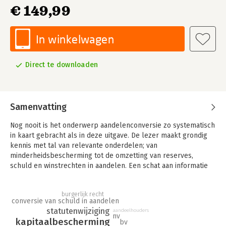
€ 149,99
In winkelwagen
Direct te downloaden
Samenvatting
Nog nooit is het onderwerp aandelenconversie zo systematisch
in kaart gebracht als in deze uitgave. De lezer maakt grondig
kennis met tal van relevante onderdelen; van
minderheidsbescherming tot de omzetting van reserves,
schuld en winstrechten in aandelen. Een schat aan informatie
voor (kandidaat-)notarissen, advocaten, fiscalisten en
accountants.
burgerlijk recht
conversie van schuld in aandelen
Aandelenconversie is aan de orde van de dag. Hierbij
statutenwijziging
aandeelhouders
transformeert een aandeel in aandelen van een andere soort
nv
kapitaalbescherming
bv
of aanduiding, of met een andere nominale waarde. Ook