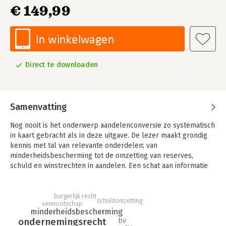
€ 149,99
In winkelwagen
Direct te downloaden
Samenvatting
Nog nooit is het onderwerp aandelenconversie zo systematisch
in kaart gebracht als in deze uitgave. De lezer maakt grondig
kennis met tal van relevante onderdelen; van
minderheidsbescherming tot de omzetting van reserves,
schuld en winstrechten in aandelen. Een schat aan informatie
voor (kandidaat-)notarissen, advocaten, fiscalisten en
accountants.
burgerlijk recht
schuldomzetting
Aandelenconversie is aan de orde van de dag. Hierbij
vennootschap
minderheidsbescherming
transformeert een aandeel in aandelen van een andere soort
ondernemingsrecht
bv
of aanduiding, of met een andere nominale waarde. Ook