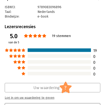
ISBN13:
9789083096896
Taal:
Nederlands
Bindwijze:
e-book
Beveiliging:
watermerk
Bestandsformaat:
pdf
Lezersrecensies
Aantal pagina's:
350
5.0
Uitgever:
Some Books Uitgeverij
19 stemmen
Druk:
1
van de 5
Verschijningsdatum:
12-11-2024
19
Hoofdrubriek:
Communicatie en media
,
Marketing
0
0
0
0
?
Uw waardering
Log in om uw waardering te geven