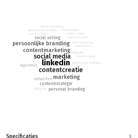
online marketing
videocontent
persoonlijke profielen
linkedin-posts
communicatie
social selling
communicatie
persoonlijke branding
online marketing
videocontent
contentmarketing
doelgroep
social media
linkedin-posts
linkedin
persoonlijke profielen
algoritmes
contentcreatie
marketing
netwerken
contentstrategie
personal branding
doelgroep
Specificaties