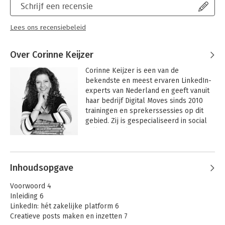
Schrijf een recensie
Lees ons recensiebeleid
Over Corinne Keijzer
Corinne Keijzer is een van de 
bekendste en meest ervaren LinkedIn-
experts van Nederland en geeft vanuit 
haar bedrijf Digital Moves sinds 2010 
trainingen en sprekerssessies op dit 
gebied. Zij is gespecialiseerd in social 
selling, employee advocacy, 
contentmarketing en personal 
Andere boeken door Corinne
branding. Mede door een opleiding NLP 
Keijzer
en breinkennis & hersenwetten 
Inhoudsopgave
onderscheidt zij zich daarmee in haar 
kennisoverdracht.

Voorwoord 4
Inleiding 6
Zij schreef meerdere boeken over het 
LinkedIn: hét zakelijke platform 6
gebruik van LinkedIn waaronder de 
Creatieve posts maken en inzetten 7
bestsellers 'Meer succes met LinkedIn!' 