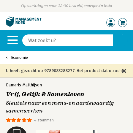
Op werkdagen voor 23:00 besteld, morgen in huis
Economie
U heeft gezocht op 9789083288277. Het product dat u zocht
is niet meer in die editie leverbaar en is vervangen door de
Damaris Matthijsen
Vrij, Gelijk & Samenleven
onderstaande editie.
Sleutels naar een mens-en aardewaardig
samenwerken
4 stemmen