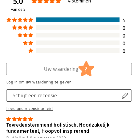
5.0
4 stemmen
de inzichten van haar organisatie
van de 5
Economy Transformers en nodigt ze
haar lezers uit om zelf stappen te
4
zetten.
0
Lees verder
0
0
0
?
Uw waardering
Log in om uw waardering te geven
Schrijf een recensie
Lees ons recensiebeleid
Tevredenstemmend holistisch, Noodzakelijk
fundamenteel, Hoopvol inspirerend