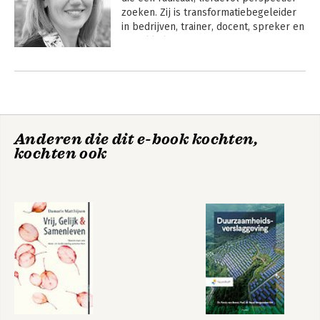
zoeken. Zij is transformatiebegeleider 
in bedrijven, trainer, docent, spreker en 
ontwikkelaar van nieuwe structuren 
voor de vrij-gelijk-
Andere boeken door Damaris
samenleving. 
Economy Transformers
Matthijsen
werd al eerder in de Trouw Duurzame 
100 opgenomen en in 2020 won Damaris 
de 
Constructieve Rebellen Award
 van 
inspiratieplatform MaatschapWij.
Anderen die dit e-book kochten,
kochten ook
Vrij, Gelijk &
Samenleven