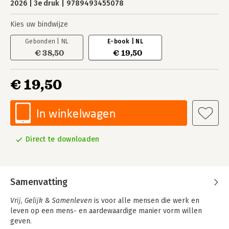
2026
3e druk
9789493455078
Kies uw bindwijze
Gebonden | NL
E-book | NL
€ 38,50
€ 19,50
€ 19,50
In winkelwagen
Direct te downloaden
Samenvatting
Vrij, Gelijk & Samenleven
is voor alle mensen die werk en
leven op een mens- en aardewaardige manier vorm willen
geven.