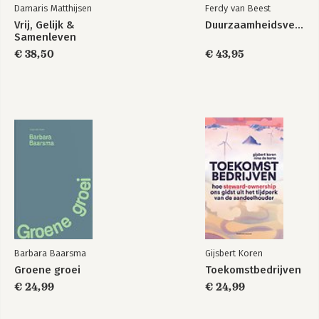
Damaris Matthijsen
Ferdy van Beest
Bekijk alle boeken
Vrij, Gelijk &
Duurzaamheidsverslaggeving
Samenleven
€ 38,50
€ 43,95
Barbara Baarsma
Gijsbert Koren
Groene groei
Toekomstbedrijven
€ 24,99
€ 24,99