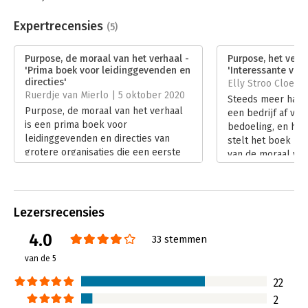
Beveiliging:
watermerk
Bestandsformaat:
epub
Expertrecensies
(5)
Aantal pagina's:
256
Uitgever:
Van Duuren Management
Purpose, de moraal van het verhaal -
Purpose, het verh
Druk:
1
'Prima boek voor leidinggevenden en
'Interessante voo
Verschijningsdatum:
9-11-2019
directies'
Elly Stroo Cloeck
Ruerdje van Mierlo | 5 oktober 2020
Steeds meer hangt
Hoofdrubriek:
Strategisch management
Purpose, de moraal van het verhaal
een bedrijf af van
is een prima boek voor
bedoeling, en hoe 
leidinggevenden en directies van
stelt het boek Pu
grotere organisaties die een eerste
van de moraal van
begin willen maken binnen hun
Lees verder
organisatie met denken over
Purpose.
Lees verder
Lezersrecensies
4.0
33 stemmen
van de 5
22
2