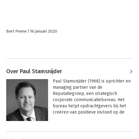
Bert Peene
16 januari 2020
Over Paul Stamsnijder
Paul Stamsnijder (1968) is oprichter en 
managing partner van de 
Reputatiegroep, een strategisch 
corporate communicatiebureau. Het 
bureau helpt opdrachtgevers bij het 
creëren van positieve invloed op de 
beeldvorming rond hun organisatie. 

Andere boeken door Paul
Stamsnijder is gespecialiseerd in 
Stamsnijder
reputatiemanagement, corporate 