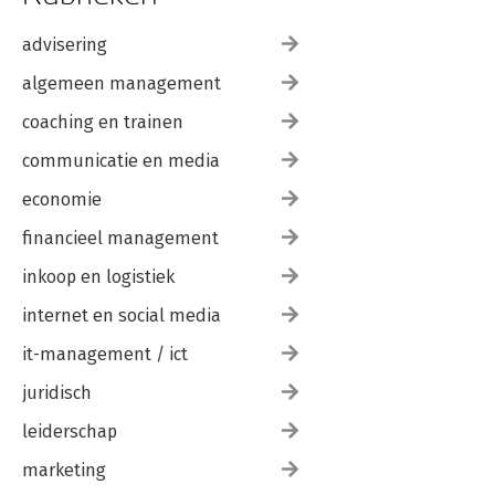
15.3 Stakeholders first, purpose second 235
advisering
Over de auteur 241
Begrippenkader: 21 termen om te onthouden 243
algemeen management
Woord van dank 249
coaching en trainen
Geraadpleegde literatuur 252
communicatie en media
economie
financieel management
inkoop en logistiek
internet en social media
it-management / ict
juridisch
leiderschap
marketing