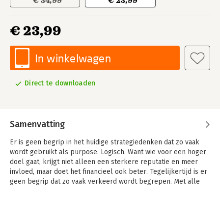
€ 34,99
€ 23,99
€ 23,99
In winkelwagen
Direct te downloaden
Samenvatting
Er is geen begrip in het huidige strategiedenken dat zo vaak
wordt gebruikt als purpose. Logisch. Want wie voor een hoger
doel gaat, krijgt niet alleen een sterkere reputatie en meer
invloed, maar doet het financieel ook beter. Tegelijkertijd is er
geen begrip dat zo vaak verkeerd wordt begrepen. Met alle
gevolgen van dien: is het verhaal niet oprecht, dan ligt
reputatieschade op de loer.
Met dit boek zet Paul Stamsnijder organisaties op scherp: het