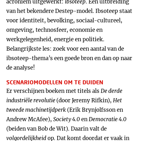
acroniem uitgewerkt:
ibsoteep
. Een uitbreiding
van het bekendere Destep-model. Ibsoteep staat
voor identiteit, bevolking, sociaal-cultureel,
omgeving, technosfeer, economie en
werkgelegenheid, energie en politiek.
Belangrijkste les: zoek voor een aantal van de
ibsoteep-thema’s een goede bron en dan op naar
de analyse!
SCENARIOMODELLEN OM TE DUIDEN
Er verschijnen boeken met titels als
De derde
industriële revolutie
(door Jeremy Rifkin),
Het
tweede machinetijdperk
(Erik Brynjolfsson en
Andrew McAfee),
Society 4.0
en
Democratie 4.0
(beiden van Bob de Wit). Daarin valt de
volgordelijkheid
op. Dat komt doordat er vaak in