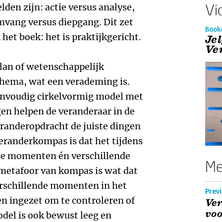
Vi
den zijn: actie versus analyse,
mvang versus diepgang. Dit zet
Book
 het boek: het is praktijkgericht.
Je
Ve
lan of wetenschappelijk
hema, wat een verademing is.
envoudig cirkelvormig model met
en helpen de veranderaar in de
veranderopdracht de juiste dingen
Veranderkompas is dat het tijdens
re momenten én verschillende
Me
metafoor van kompas is wat dat
erschillende momenten in het
Previ
n ingezet om te controleren of
Ve
voo
model is ook bewust leeg en