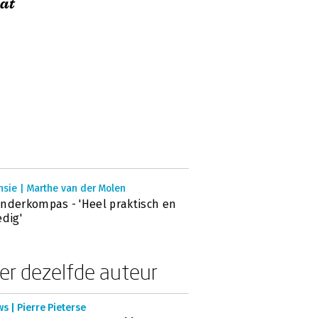
at
nsie | Marthe van der Molen
nderkompas - 'Heel praktisch en
edig'
er dezelfde auteur
s | Pierre Pieterse