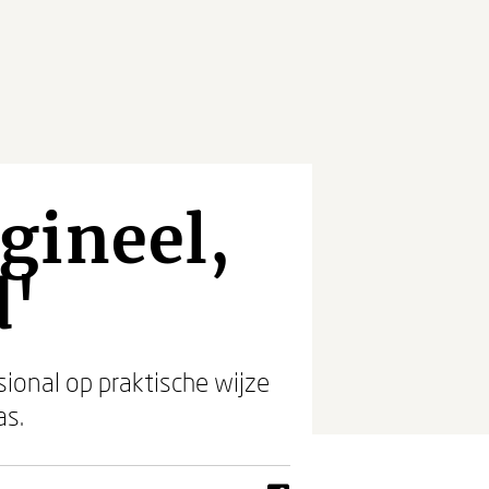
gineel,
d'
ional op praktische wijze
as.