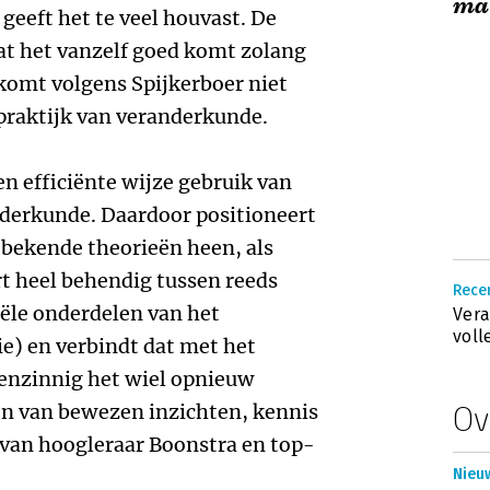
ma
geeft het te veel houvast. De
at het vanzelf goed komt zolang
t komt volgens Spijkerboer niet
praktijk van veranderkunde.
en efficiënte wijze gebruik van
nderkunde. Daardoor positioneert
e bekende theorieën heen, als
rt heel behendig tussen reeds
Rece
ële onderdelen van het
Vera
voll
ie) en verbindt dat met het
enzinnig het wiel opnieuw
n van bewezen inzichten, kennis
Ov
van hoogleraar Boonstra en top-
Nieuw