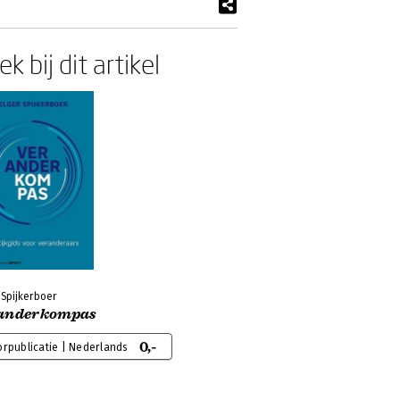
k bij dit artikel
 Spijkerboer
anderkompas
0,-
rpublicatie | Nederlands