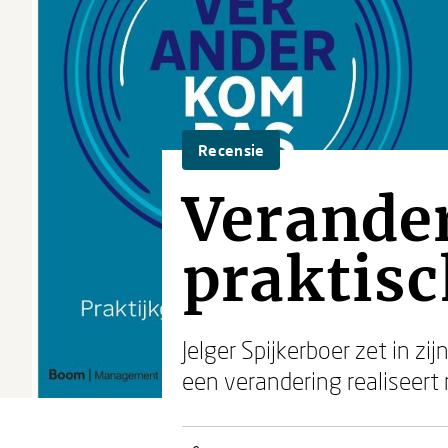
Recensie
Verander
praktisc
Jelger Spijkerboer zet in zi
een verandering realiseer