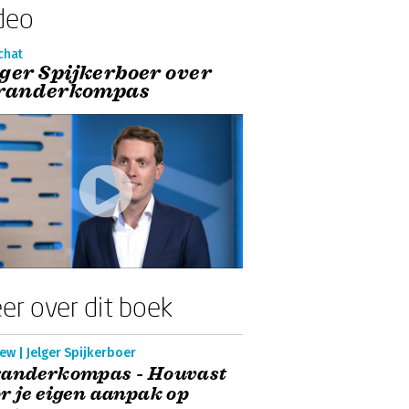
deo
chat
lger Spijkerboer over
randerkompas
er over dit boek
ew | Jelger Spijkerboer
randerkompas - Houvast
r je eigen aanpak op