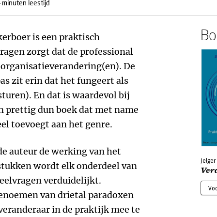
 minuten leestijd
Boe
kerboer is een praktisch
vragen zorgt dat de professional
n organisatieverandering(en). De
 zit erin dat het fungeert als
turen). En dat is waardevol bij
n prettig dun boek dat met name
eel toevoegt aan het genre.
de auteur de werking van het
Jelger
tukken wordt elk onderdeel van
Ver
elvragen verduidelijkt.
Voo
 benoemen van drietal paradoxen
veranderaar in de praktijk mee te