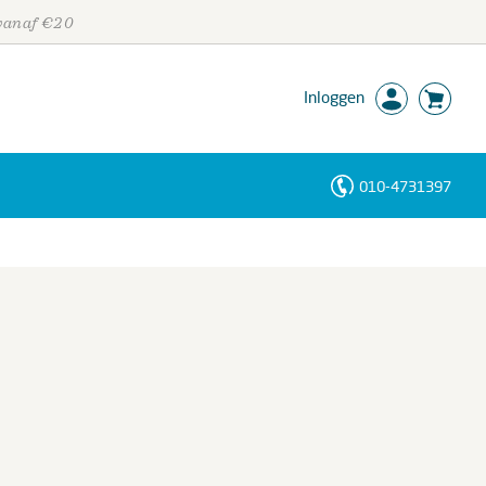
 vanaf €20
Inloggen
010-4731397
Personen
Trefwoorden