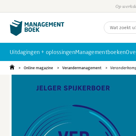
Op werkda
Uitdagingen + oplossingen
Managementboeken
Ove
Online magazine
Verandermanagement
Veranderkompa