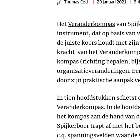
Thomas Cech
|
20 januari 2021
|
3-4
Het
Veranderkompas
van Spij
instrument, dat op basis van 
de juiste koers houdt met zij
kracht van het Veranderkompas
kompas (richting bepalen, bijs
organisatieveranderingen. Ee
door zijn praktische aanpak v
In tien hoofdstukken schetst 
Veranderkompas. In de hoofds
het kompas aan de hand van de
Spijkerboer trapt af met het
c.q. spanningsvelden waar de 