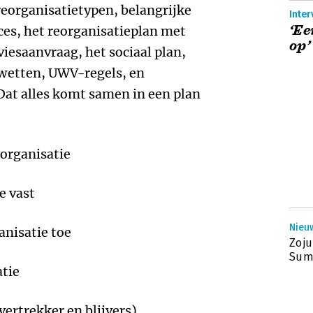
eorganisatietypen, belangrijke
Inte
‘Ee
ces, het reorganisatieplan met
op’
iesaanvraag, het sociaal plan,
wetten, UWV-regels, en
at alles komt samen in een plan
eorganisatie
e vast
Nieuw
anisatie toe
Zoju
Sum
tie
ertrekker en blijvers)