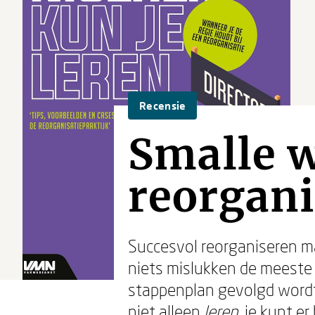
Recensie
Smalle 
reorgani
Succesvol reorganiseren ma
niets mislukken de meeste
stappenplan gevolgd wordt 
niet alleen
leren
, je kunt 