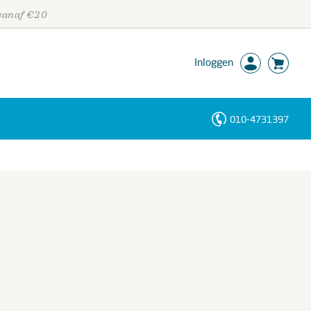
 vanaf €20
Inloggen
010-4731397
Personen
Trefwoorden