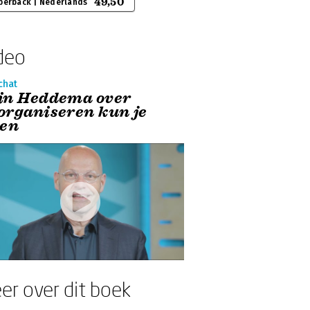
49,50
perback | Nederlands
deo
chat
in Heddema over
organiseren kun je
ren
er over dit boek