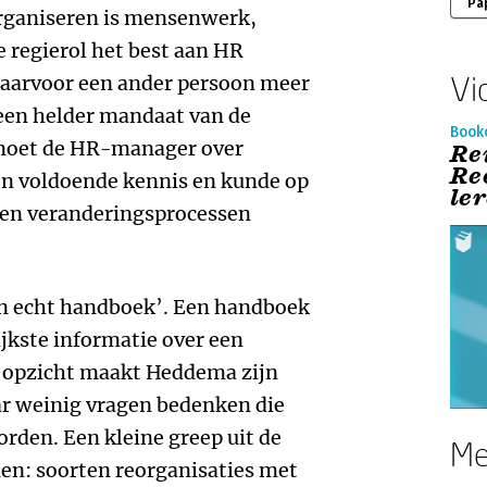
Pa
rganiseren is mensenwerk,
e regierol het best aan HR
Vi
aarvoor een ander persoon meer
l een helder mandaat van de
Book
 moet de HR-manager over
Re
Re
en voldoende kennis en kunde op
le
s en veranderingsprocessen
n echt handboek’. Een handboek
ijkste informatie over een
t opzicht maakt Heddema zijn
ar weinig vragen bedenken die
rden. Een kleine greep uit de
Me
n: soorten reorganisaties met