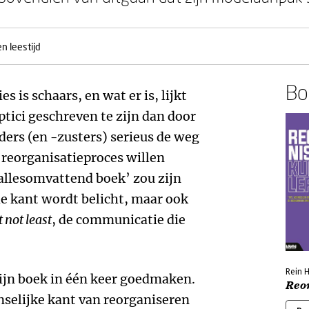
n leestijd
Boe
s is schaars, en wat er is, lijkt
ptici geschreven te zijn dan door
ders (en -zusters) serieus de weg
 reorganisatieproces willen
‘allesomvattend boek’ zou zijn
he kant wordt belicht, maar ook
t not least
, de communicatie die
Rein 
jn boek in één keer goedmaken.
Reo
selijke kant van reorganiseren