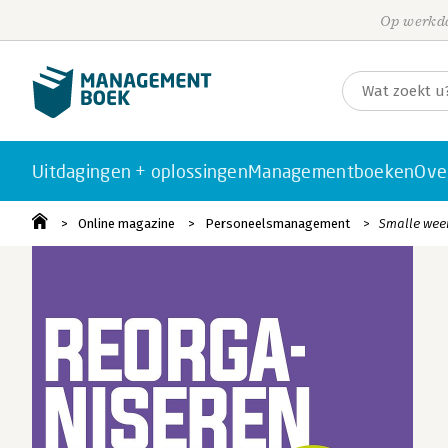
Op werkda
Uitdagingen + oplossingen
Managementboeken
Ove
Online magazine
Personeelsmanagement
Smalle weer