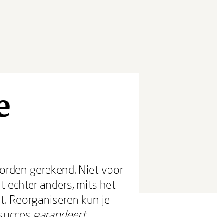
e
orden gerekend. Niet voor
t echter anders, mits het
ft. Reorganiseren kun je
 succes
garandeert
.