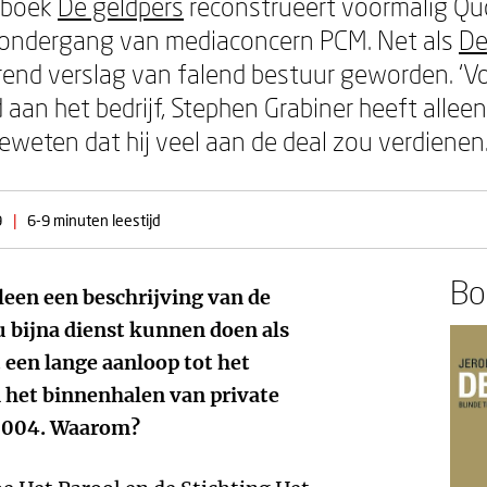
n boek
De geldpers
reconstrueert voormalig Quo
ondergang van mediaconcern PCM. Net als
De
erend verslag van falend bestuur geworden. ‘V
aan het bedrijf, Stephen Grabiner heeft alle
eweten dat hij veel aan de deal zou verdienen.
9
|
6-9 minuten leestijd
Boe
lleen een beschrijving van de
bijna dienst kunnen doen als
 een lange aanloop tot het
n het binnenhalen van private
 2004. Waarom?