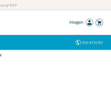
 vanaf €20
Inloggen
010-4731397
Personen
M’
Trefwoorden