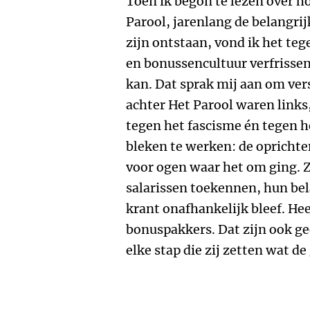
Toen ik begon te lezen over h
Parool, jarenlang de belangr
zijn ontstaan, vond ik het te
en bonussencultuur verfrissen
kan. Dat sprak mij aan om ve
achter Het Parool waren links
tegen het fascisme én tegen
bleken te werken: de oprichte
voor ogen waar het om ging. Zi
salarissen toekennen, hun bel
krant onafhankelijk bleef. He
bonuspakkers. Dat zijn ook g
elke stap die zij zetten wat d