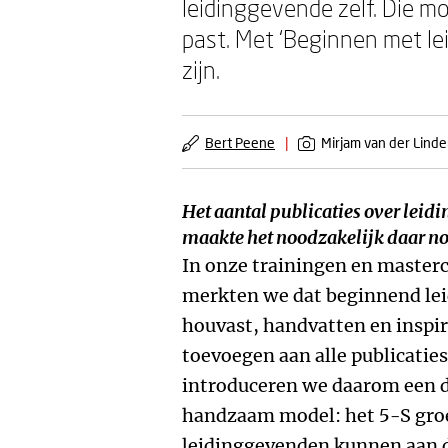
leidinggevende zelf. Die m
past. Met ‘Beginnen met le
zijn.
Bert Peene
|
Mirjam van der Lind
Het aantal publicaties over leid
maakte het noodzakelijk daar no
In onze trainingen en master
merkten we dat beginnend lei
houvast, handvatten en inspira
toevoegen aan alle publicaties 
introduceren we daarom een d
handzaam model: het 5-S gro
leidinggevenden kunnen aan 