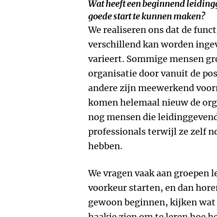
Wat heeft een beginnend leidin
goede start te kunnen maken?
We realiseren ons dat de func
verschillend kan worden ingev
varieert. Sommige mensen gro
organisatie door vanuit de po
andere zijn meewerkend voor
komen helemaal nieuw de orga
nog mensen die leidinggeven
professionals terwijl ze zelf 
hebben.
We vragen vaak aan groepen le
voorkeur starten, en dan hor
gewoon beginnen, kijken wat e
haakje zien om te leren hoe he