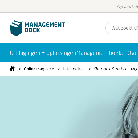
Op werkda
Uitdagingen + oplossingen
Managementboeken
Ove
Online magazine
Leiderschap
Charlotte Staats en Anja