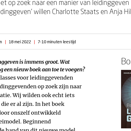
oet op zoek naar een manier van leidinggeven d
idinggeven’ willen Charlotte Staats en Anja H
en
|
18 mei 2022
|
7-10 minuten leestijd
Boe
inggeven is immens groot. Wat
g een nieuw boek aan toe te voegen?
classes voor leidinggevenden
dinggevenden op zoek zijn naar
tie. Wij wilden ook echt iets
die er al zijn. In het boek
oor onszelf ontwikkeld
eimodel. Beginnend
de hand van dit nieuwe model