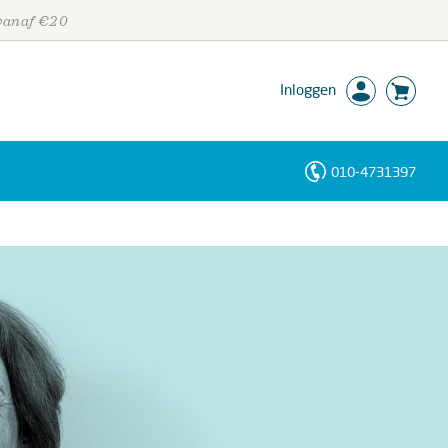
 vanaf €20
Inloggen
010-4731397
Personen
Trefwoorden