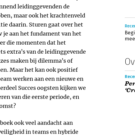
nnend leidinggevenden de
ebben, maar ook het krachtenveld
tie daarin. Sturen gaat over het
Recen
Begi
w je aan het fundament van het
mee
ver die momenten dat het
ts extra’s van de leidinggevende
Ov
zes maken bij dilemma’s of
en. Maar het kan ook positief
Rece
 team werken aan een nieuwe en
Per
derdeel Succes oogsten kijken we
‘Cr
leren van die eerste periode, en
komst?
 boek ook veel aandacht aan
veiligheid in teams en hybride