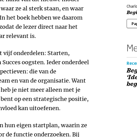
Charlo
waar ze al sterk staan, en waar
Beg
. In het boek hebben we daarom
Pa
odat de lezer direct naar het
r relevant is.
Me
 vijf onderdelen: Starten,
 Succes oogsten. Ieder onderdeel
Rece
Beg
pectieven: die van de
‘Id
team en van de organisatie. Want
beg
heb je niet meer alleen met je
 bent op een strategische positie,
nvloed kan uitoefenen.
n hun eigen startplan, waarin ze
r de functie onderzoeken. Bij