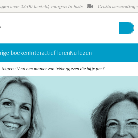
gen voor 23:00 besteld, morgen in huis
Gratis verzending
rige boeken
Interactief leren
Nu lezen
 Hilgers: ‘Vind een manier van leidinggeven die bij je past’