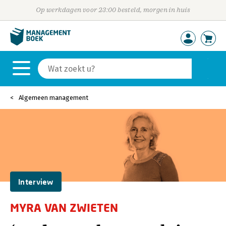
Op werkdagen voor 23:00 besteld, morgen in huis
Algemeen management
Interview
MYRA VAN ZWIETEN