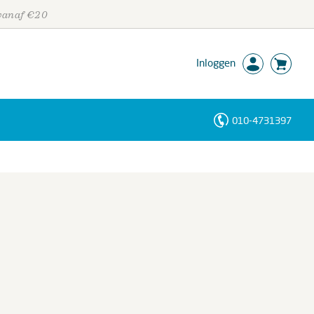
 vanaf €20
Inloggen
010-4731397
Personen
Trefwoorden