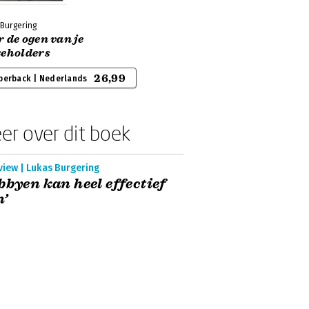
 Burgering
 de ogen van je
keholders
26,99
perback | Nederlands
er over dit boek
view | Lukas Burgering
bbyen kan heel effectief
n’