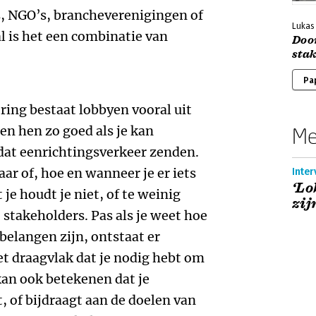
, NGO’s, brancheverenigingen of
Lukas
 is het een combinatie van
Door
sta
Pa
ring bestaat lobbyen vooral uit
en hen zo goed als je kan
Me
 dat eenrichtingsverkeer zenden.
aar of, hoe en wanneer je er iets
Inter
‘Lo
je houdt je niet, of te weinig
zij
 stakeholders. Pas als je weet hoe
 belangen zijn, ontstaat er
het draagvlak dat je nodig hebt om
kan ook betekenen dat je
, of bijdraagt aan de doelen van