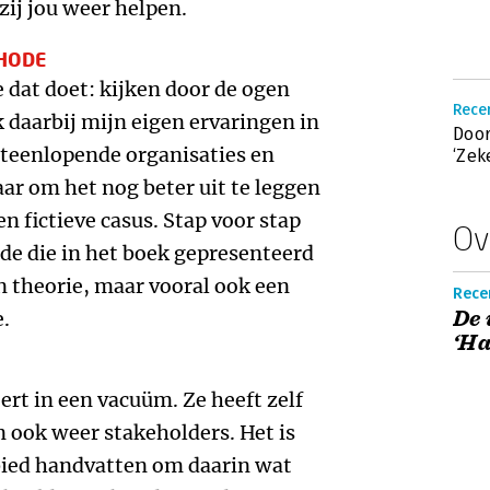
zij jou weer helpen.
HODE
e dat doet: kijken door de ogen
Recen
k daarbij mijn eigen ervaringen in
Door
uiteenlopende organisaties en
‘Zek
aar om het nog beter uit te leggen
en fictieve casus. Stap voor stap
Ov
ode die in het boek gepresenteerd
en theorie, maar vooral ook een
Recen
De 
.
‘Ha
ert in een vacuüm. Ze heeft zelf
 ook weer stakeholders. Het is
bied handvatten om daarin wat