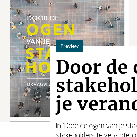
Preview
Door de 
stakehol
je veran
In ‘Door de ogen van je st
stakeholders te vergroten d