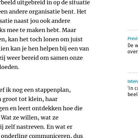
rbeeld uitgebreid in op de situatie
een andere organisatie bent. Het
isatie naast jou ook andere
niks mee te maken hebt. Maar
ien, kan het toch lonen om juist
Prev
De w
hien kan je hen helpen bij een van
over
 zij weer bereid om samen onze
loeden.
Inter
‘In 
ef ik nog een stappenplan,
beel
 groot tot klein, haar
jgen en leert ontdekken hoe die
 Wat ze willen, wat ze
j zelf nastreven. En wat er
s onderling communiceren, dus