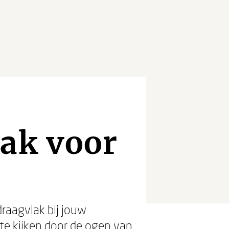
lak voor
draagvlak bij jouw
 te kijken door de ogen van