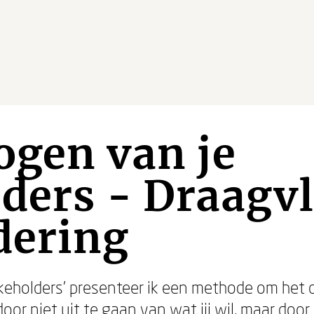
ogen van je
ders - Draagv
dering
akeholders’ presenteer ik een methode om het 
oor niet uit te gaan van wat jij wil, maar door