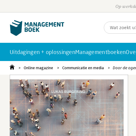
Op werkda
Uitdagingen + oplossingen
Managementboeken
Ove
Online magazine
Communicatie en media
Door de ogen