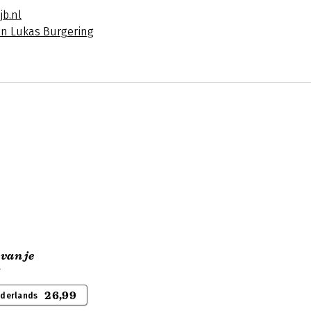
jb.nl
an Lukas Burgering
 van je
s
26,99
ederlands