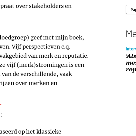
praat over stakeholders en
Pa
Me
 bloedgroep) geef met mijn boek,
ven. Vijf perspectieven c.q.
Inter
vakgebied van merk en reputatie.
‘Al
me
e vijf (merk)stromingen is een
rep
van de verschillende, vaak
ijzen over merken en
T
:
aseerd op het klassieke