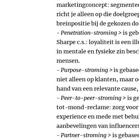
marketingconcept: segmenteer
richt je alleen op die doelgro
breinpositie bij de gekozen do
- Penetration-stroming >
is geb
Sharpe c.s.: loyaliteit is een i
in mentale en fysieke zin besc
mensen.
- Purpose-stroming >
is gebase
niet alleen op klanten, maar 
hand van een relevante cause,
- Peer-to-peer-stroming >
is g
tot-mond-reclame: zorg voor
experience en mede met behul
aanbevelingen van influencers
- Partner-stroming >
is gebase