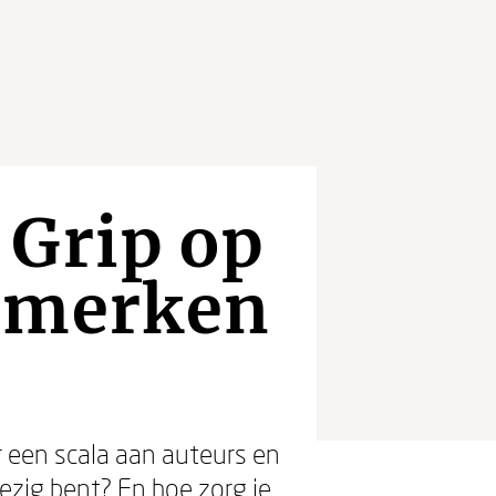
 Grip op
e merken
r een scala aan auteurs en
ezig bent? En hoe zorg je