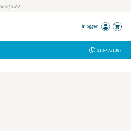
 vanaf €20
Inloggen
010-4731397
Personen
Trefwoorden