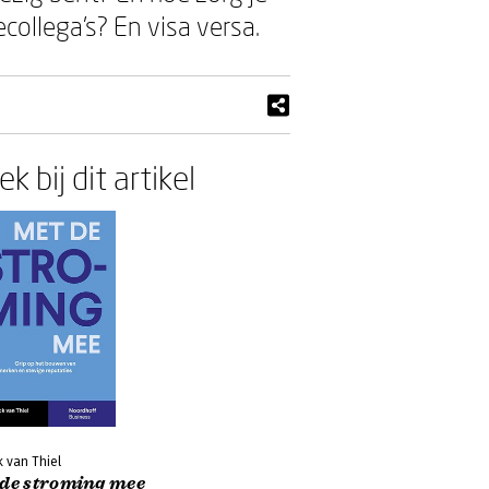
ollega’s? En visa versa.
k bij dit artikel
k van Thiel
 de stroming mee