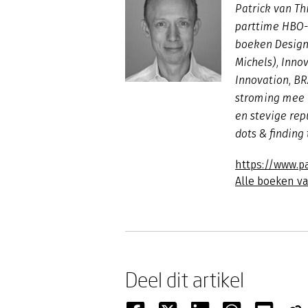
Patrick van Th
parttime HBO-d
boeken Design
Michels), Inno
Innovation, B
stroming mee 
en stevige rep
dots & finding
https://www.p
Alle boeken va
Deel dit artikel