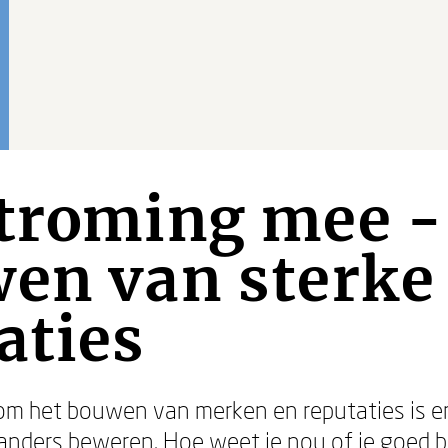
troming mee -
wen van sterk
aties
t om het bouwen van merken en reputaties is e
s anders beweren. Hoe weet je nou of je goed b