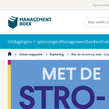
Op werkda
Uitdagingen + oplossingen
Managementboeken
Ove
Online magazine
Marketing
Met de stroming mee - Gri