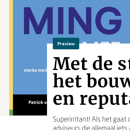
Preview
Met de s
het bou
en reput
Superirritant! Als het gaa
adviseurs die allemaal iet