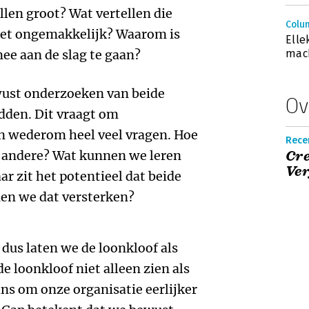
illen groot? Wat vertellen die
Colum
het ongemakkelijk? Waarom is
Elle
mee aan de slag te gaan?
mac
wust onderzoeken van beide
Ov
dden. Dit vraagt om
n wederom heel veel vragen. Hoe
Recen
t andere? Wat kunnen we leren
Cre
Ver
r zit het potentieel dat beide
en we dat versterken?
 dus laten we de loonkloof als
e loonkloof niet alleen zien als
ns om onze organisatie eerlijker