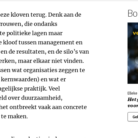
Boe
deze kloven terug. Denk aan de
vrouwen, die ondanks
te politieke lagen maar
de kloof tussen management en
en de resultaten, en de silo’s van
erken, maar elkaar niet vinden.
ssen wat organisaties zeggen te
e, kernwaarden) en wat er
gelijkse praktijk. Veel
Elleke
eeld over duurzaamheid,
Het
voo
 het ontbreekt vaak aan concrete
 te maken.
Ge