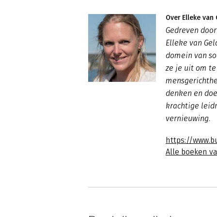
Over Elleke van
Gedreven door 
Elleke van Geld
domein van soc
ze je uit om 
mensgerichthei
denken en doen
krachtige leid
vernieuwing.
https://www.b
Alle boeken va