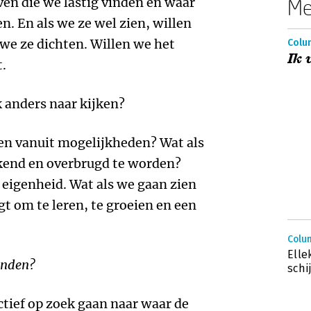
oven die we lastig vinden en waar
Me
n. En als we ze wel zien, willen
we ze dichten. Willen we het
Colum
Ik 
t.
k anders naar kijken?
ken vanuit mogelijkheden? Wat als
rkend en overbrugd te worden?
 eigenheid. Wat als we gaan zien
gt om te leren, te groeien en een
Colum
Elle
nden?
schi
ctief op zoek gaan naar waar de