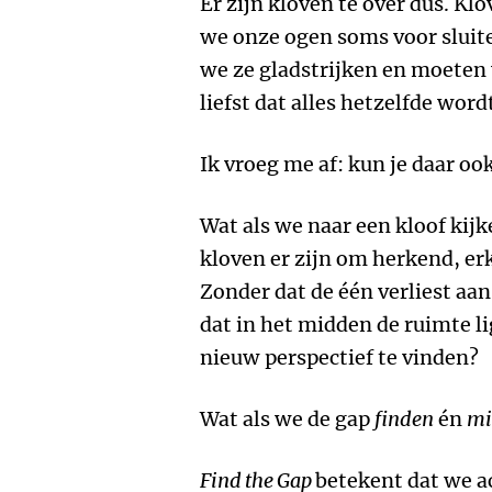
Er zijn kloven te over dus. Kl
we onze ogen soms voor sluite
we ze gladstrijken en moeten 
liefst dat alles hetzelfde word
Ik vroeg me af: kun je daar oo
Wat als we naar een kloof kij
kloven er zijn om herkend, e
Zonder dat de één verliest aan
dat in het midden de ruimte li
nieuw perspectief te vinden?
Wat als we de gap
finden
én
mi
Find the Gap
betekent dat we a