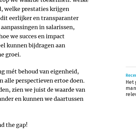
 welke prestaties krijgen
it eerlijker en transparanter
 aanpassingen in salarissen,
 hoe we succes en impact
eel kunnen bijdragen aan
e groei.
ing mét behoud van eigenheid,
Recen
n alle perspectieven ertoe doen.
Het 
mana
den, zien we juist de waarde van
rele
 ander en kunnen we daartussen
nd the gap!