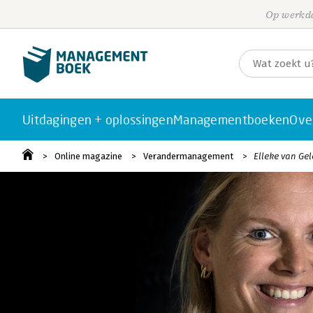
Op werkda
Uitdagingen + oplossingen
Managementboeken
Ove
Online magazine
Verandermanagement
Elleke van Gel