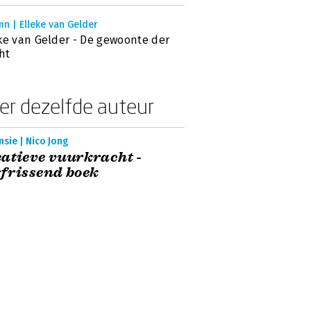
n | Elleke van Gelder
ke van Gelder - De gewoonte der
ht
er dezelfde auteur
sie | Nico Jong
atieve vuurkracht -
frissend boek