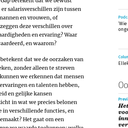
e Gap betekent dat we bewust
 salarisverschillen zijn tussen
mannen en vrouwen, of
Podc
‘Wie
 zeggen deze verschillen over
onge
aardigheden en ervaring? Waar
waardeerd, en waarom?
Colum
 betekent dat we de oorzaken van
Elle
eken, zonder alleen te streven
oe kunnen we erkennen dat mensen
Oo
 ervaringen en talenten hebben,
eid en gelijke kansen
Prev
icht in wat we precies belonen
Het
in verschillende functies, en
voo
inn
gemaakt? Het gaat om een
ve
arop we waarde toekennen: welke