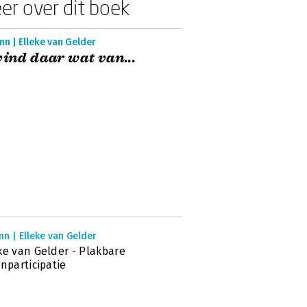
er over dit boek
n | Elleke van Gelder
vind daar wat van...
n | Elleke van Gelder
ke van Gelder - Plakbare
jnparticipatie