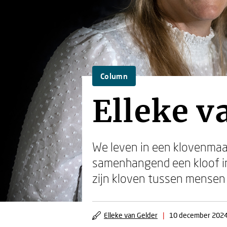
Column
Elleke v
We leven in een klovenmaat
samenhangend een kloof in
zijn kloven tussen mensen 
Elleke van Gelder
|
10 december 202