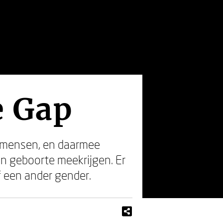
e Gap
e mensen, en daarmee
n geboorte meekrijgen. Er
 een ander gender.