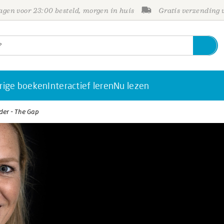
gen voor 23:00 besteld, morgen in huis
Gratis verzending
rige boeken
Interactief leren
Nu lezen
der - The Gap