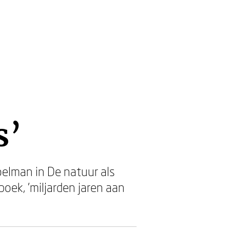
s’
oelman in De natuur als
 boek, ’miljarden jaren aan