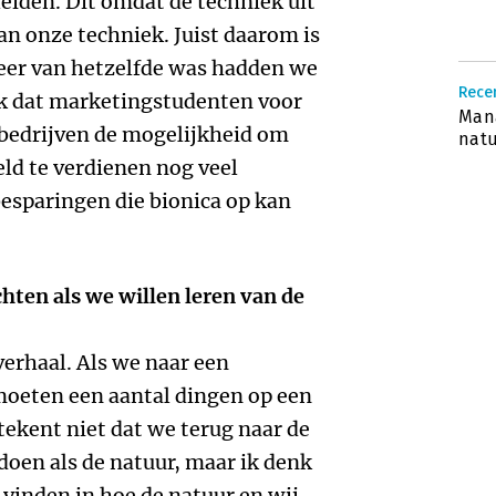
eiden. Dit omdat de techniek uit
an onze techniek. Juist daarom is
meer van hetzelfde was hadden we
Recen
ek dat marketingstudenten voor
Man
 bedrijven de mogelijkheid om
natu
eld te verdienen nog veel
esparingen die bionica op kan
chten als we willen leren van de
 verhaal. Als we naar een
oeten een aantal dingen op een
tekent niet dat we terug naar de
doen als de natuur, maar ik denk
vinden in hoe de natuur en wij