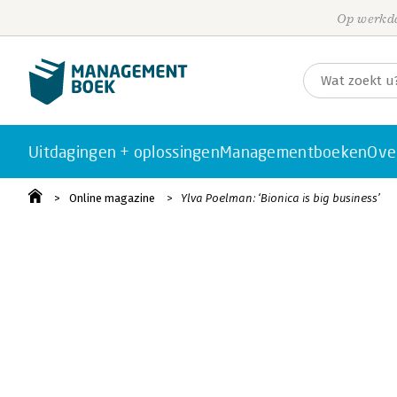
Op werkda
Uitdagingen + oplossingen
Managementboeken
Ove
Online magazine
Ylva Poelman: ‘Bionica is big business’