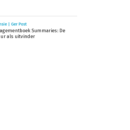
sie | Ger Post
agementboek Summaries: De
ur als uitvinder