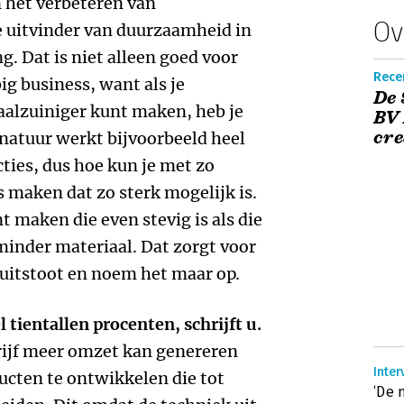
n het verbeteren van
Ov
e uitvinder van duurzaamheid in
. Dat is niet alleen goed voor
Recen
g business, want als je
De 
aalzuiniger kunt maken, heb je
BV
cre
natuur werkt bijvoorbeeld heel
ties, dus hoe kun je met zo
s maken dat zo sterk mogelijk is.
nt maken die even stevig is als die
inder materiaal. Dat zorgt voor
uitstoot en noem het maar op.
tientallen procenten, schrijft u.
rijf meer omzet kan genereren
Inter
ucten te ontwikkelen die tot
‘De 