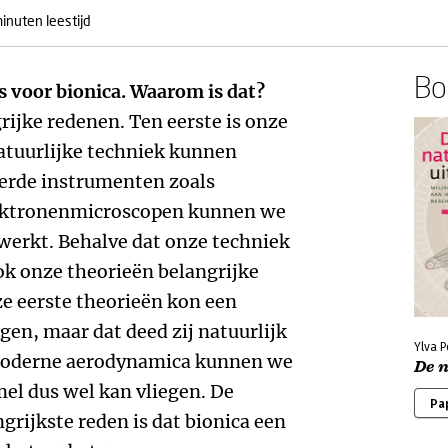
inuten leestijd
Boe
 is voor bionica. Waarom is dat?
grijke redenen. Ten eerste is onze
atuurlijke techniek kunnen
erde instrumenten zoals
lektronenmicroscopen kunnen we
werkt. Behalve dat onze techniek
ok onze theorieën belangrijke
e eerste theorieën kon een
gen, maar dat deed zij natuurlijk
Ylva 
 moderne aerodynamica kunnen we
De n
l dus wel kan vliegen. De
Pa
grijkste reden is dat bionica een