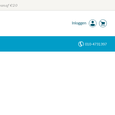
 vanaf €20
Inloggen
010-4731397
Personen
Trefwoorden