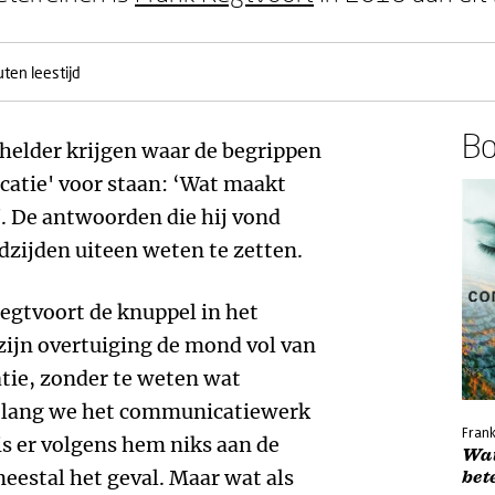
ten leestijd
Bo
 helder krijgen waar de begrippen
atie' voor staan: ‘Wat maakt
 De antwoorden die hij vond
dzijden uiteen weten te zetten.
Regtvoort de knuppel in het
ijn overtuiging de mond vol van
ie, zonder te weten wat
Zolang we het communicatiewerk
Frank
is er volgens hem niks aan de
Wa
meestal het geval. Maar wat als
bet