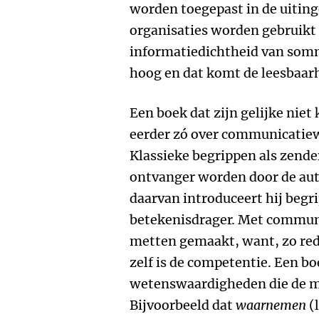
worden toegepast in de uiting
organisaties worden gebruik
informatiedichtheid van sommi
hoog en dat komt de leesbaarhe
Een boek dat zijn gelijke niet 
eerder zó over communicatiewe
Klassieke begrippen als zend
ontvanger worden door de aute
daarvan introduceert hij begr
betekenisdrager. Met commun
metten gemaakt, want, zo re
zelf is de competentie. Een bo
wetenswaardigheden die de m
Bijvoorbeeld dat
waarnemen
(l