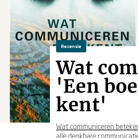
Recensie
Wat com
'Een boe
kent'
Wat communiceren beteke
alle denkbare communicatie