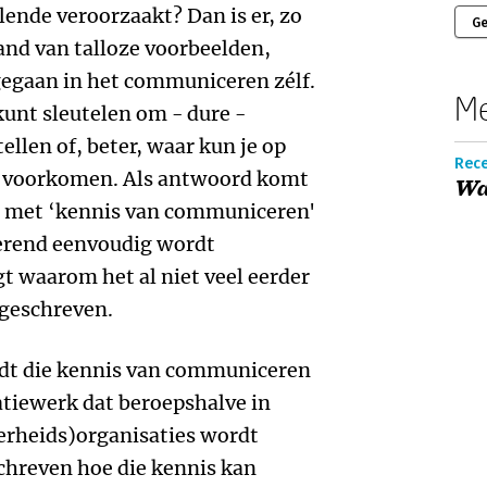
ende veroorzaakt? Dan is er, zo
Ge
hand van talloze voorbeelden,
gegaan in het communiceren zélf.
Me
kunt sleutelen om - dure -
llen of, beter, waar kun je op
Rece
e voorkomen. Als antwoord komt
Wa
n met ‘kennis van communiceren'
terend eenvoudig wordt
gt waarom het al niet veel eerder
pgeschreven.
rdt die kennis van communiceren
tiewerk dat beroepshalve in
erheids)organisaties wordt
eschreven hoe die kennis kan