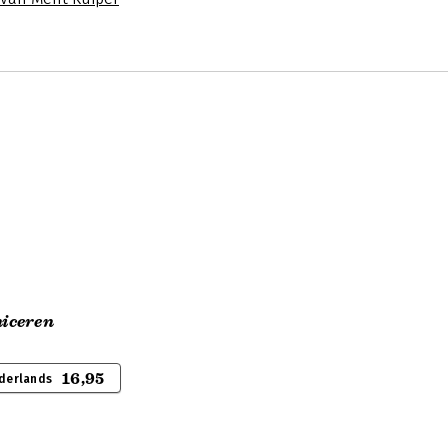
iceren
16,95
derlands