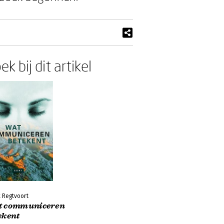
ek bij dit artikel
 Regtvoort
t communiceren
ekent