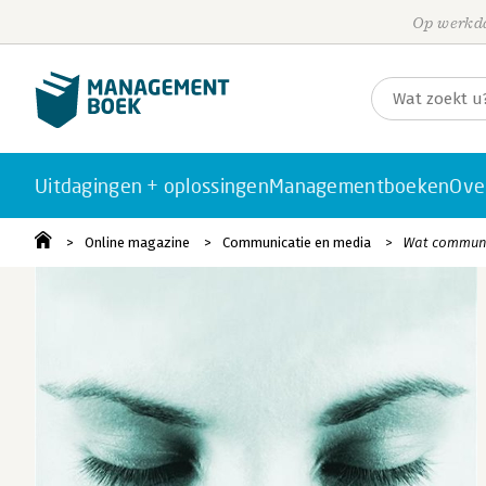
Op werkda
Uitdagingen + oplossingen
Managementboeken
Ove
Online magazine
Communicatie en media
Wat communic