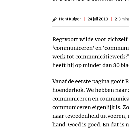
Ment Kuiper
|
24 juli 2019
|
2-3 minu
Regtvoort wilde voor zichzelf
‘communiceren' en ‘communic
werk tot communicátiewerk?'.
heeft hij op minder dan 80 bla
Vanaf de eerste pagina gooit 
hoenderhok. We hebben naar z
communiceren en communicat
communiceren eigenlijk ís. 
naar tevredenheid uitvoeren, 
hand. Goed is goed. En dat is 