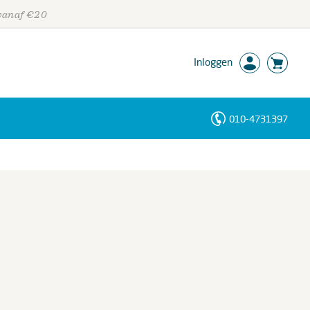
 vanaf €20
Inloggen
010-4731397
Personen
Trefwoorden