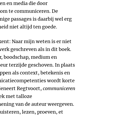
en en media die door
t om te communiceren. De
ge passages is daarbij wel erg
id niet altijd ten goede.
kent: Naar mijn weten is er niet
rk geschreven als in dit boek.
er, boodschap, medium en
ur terzijde geschoven. In plaats
ippen als context, betekenis en
icatiecompetenties wordt korte
deneert Regtvoort,
communiceren
ek met talloze
ening van de auteur weergeven.
uisteren, lezen, proeven, et