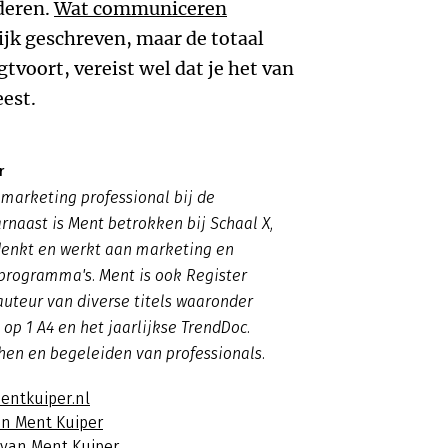
aderen.
Wat communiceren
ijk geschreven, maar de totaal
tvoort, vereist wel dat je het van
eest.
r
 marketing professional bij de
naast is Ment betrokken bij Schaal X,
denkt en werkt aan marketing en
rogramma's. Ment is ook Register
uteur van diverse titels waaronder
op 1 A4 en het jaarlijkse TrendDoc.
hen en begeleiden van professionals.
entkuiper.nl
an Ment Kuiper
 van Ment Kuiper