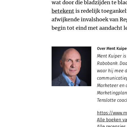
wat door die bladzijden te bl
betekent
is redelijk toegankel
afwijkende invalshoek van Reg
begin tot eind met aandacht l
Over Ment Kuipe
Ment Kuiper is
Rabobank. Daar
waar hij mee 
communicatiep
Marketeer en a
Marketingplan 
Tenslotte coac
https://www.m
Alle boeken v
Alle recensies