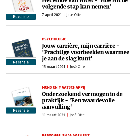
Het einde van HRM - 'Hoe HR de
volgende stap kan nemen'
7 april 2021
José Otte
Recensie
PSYCHOLOGIE
Jouw carrière, mijn carrière -
'Prachtige voorbeelden waarmee
je aan de slag kunt'
Recensie
15 maart 2021
José Otte
MENS EN MAATSCHAPPIJ
Onderzoekend vermogen in de
praktijk - 'Een waardevolle
aanvulling'
Recensie
11 maart 2021
José Otte
PERSONEELSMANAGEMENT