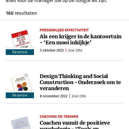
alles voor de manager die op de hoogte wil zijn.
160
resultaten
PERSOONLIJKE EFFECTIVITEIT
Als een krijger in de kantoortuin
- ‘Een mooi inkijkje’
3 oktober 2023
José Otte
Recensie
Design Thinking and Social
Construction - Onderzoek om te
veranderen
Recensie
8 november 2022
José Otte
COACHING EN TRAINEN
Coachen vanuit de positieve
psychologie - ‘Tools en