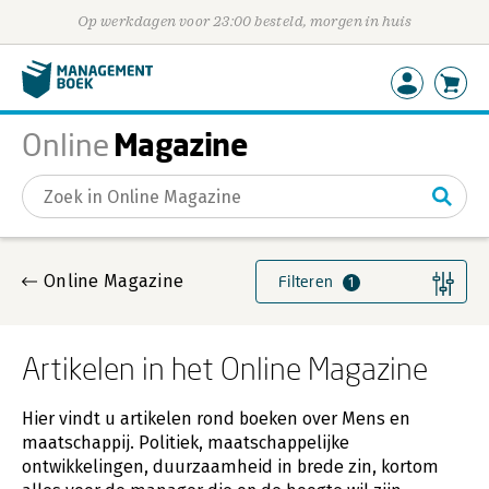
Op werkdagen voor 23:00 besteld, morgen in huis
Magazine
Online
Gevonden artikelen
Online Magazine
Filteren
1
Artikelen in het Online Magazine
Hier vindt u artikelen rond boeken over Mens en
maatschappij. Politiek, maatschappelijke
ontwikkelingen, duurzaamheid in brede zin, kortom