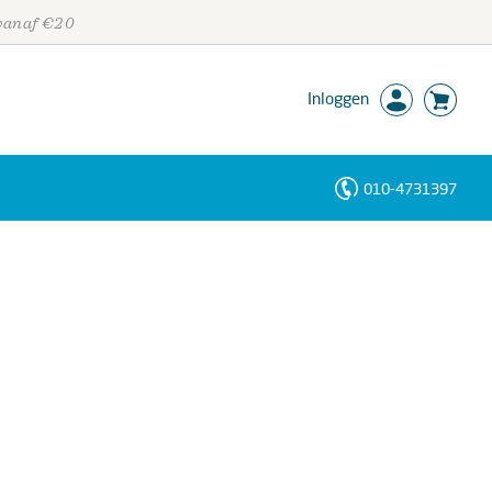
 vanaf €20
Inloggen
010-4731397
Personen
Trefwoorden