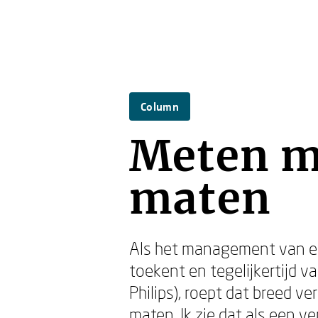
Column
Meten m
maten
Als het management van een
toekent en tegelijkertijd v
Philips), roept dat breed v
maten. Ik zie dat als een v