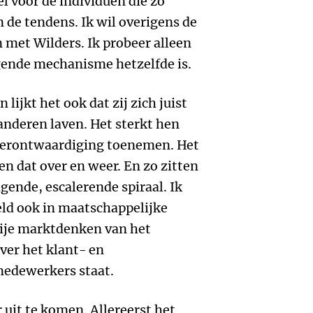
l voor de individuen die zo
 de tendens. Ik wil overigens de
n met Wilders. Ik probeer alleen
ggende mechanisme hetzelfde is.
 lijkt het ook dat zij zich juist
anderen laven. Het sterkt hen
e verontwaardiging toenemen. Het
en dat over en weer. En zo zitten
igende, escalerende spiraal. Ik
eld ook in maatschappelijke
ije marktdenken van het
er het klant- en
medewerkers staat.
 uit te komen. Allereerst het