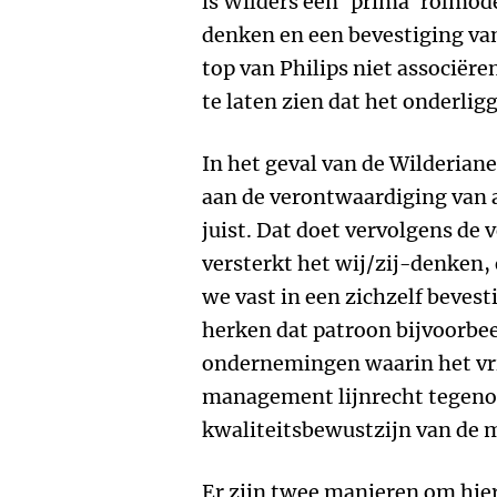
is Wilders een ‘prima’ rolmode
denken en een bevestiging van
top van Philips niet associëre
te laten zien dat het onderli
In het geval van de Wilderianen
aan de verontwaardiging van 
juist. Dat doet vervolgens d
versterkt het wij/zij-denken, 
we vast in een zichzelf bevest
herken dat patroon bijvoorbe
ondernemingen waarin het vr
management lijnrecht tegenov
kwaliteitsbewustzijn van de 
Er zijn twee manieren om hier