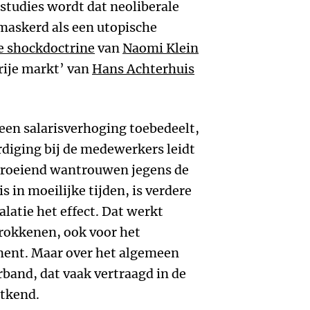
e studies wordt dat neoliberale
askerd als een utopische
e shockdoctrine
van
Naomi Klein
rije markt’ van
Hans Achterhuis
 een salarisverhoging toebedeelt,
rdiging bij de medewerkers leidt
groeiend wantrouwen jegens de
s in moeilijke tijden, is verdere
alatie het effect. Dat werkt
trokkenen, ook voor het
ent. Maar over het algemeen
rband, dat vaak vertraagd in de
ntkend.