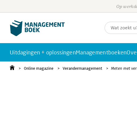
Op werkda
Uitdagingen + oplossingen
Managementboeken
Ove
Online magazine
Verandermanagement
Meten met ver