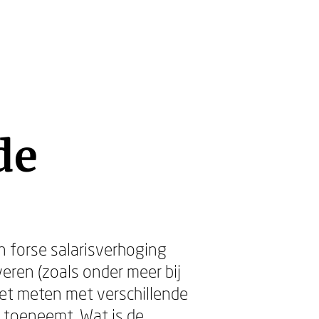
de
n forse salarisverhoging
veren (zoals onder meer bij
het meten met verschillende
j toeneemt. Wat is de