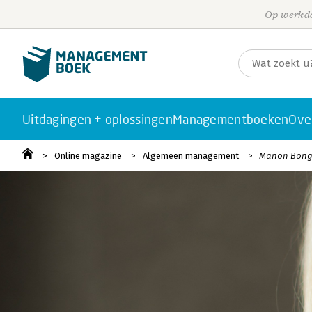
Op werkda
Uitdagingen + oplossingen
Managementboeken
Ove
Online magazine
Algemeen management
Manon Bonge