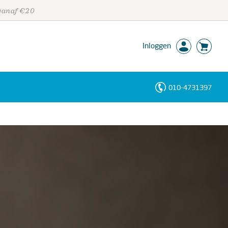
 vanaf €20
Inloggen
010-4731397
Personen
Trefwoorden