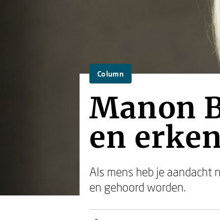
Column
Manon B
en erke
Als mens heb je aandacht no
en gehoord worden.