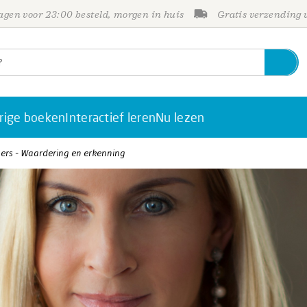
gen voor 23:00 besteld, morgen in huis
Gratis verzending
rige boeken
Interactief leren
Nu lezen
rs - Waardering en erkenning