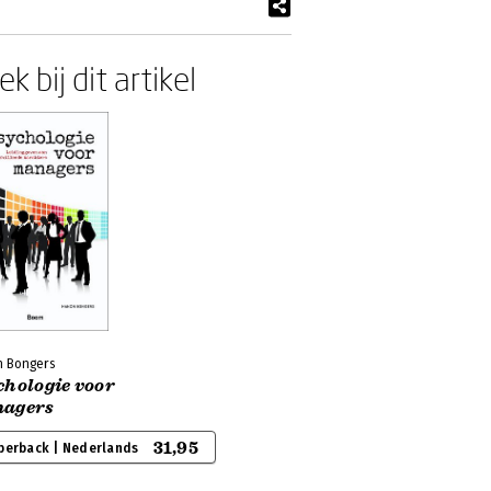
k bij dit artikel
 Bongers
chologie voor
agers
31,95
perback | Nederlands