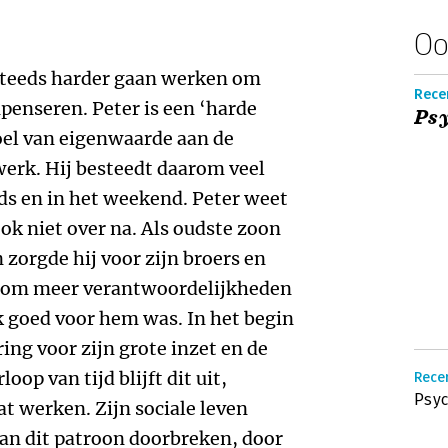
Oo
 steeds harder gaan werken om
Recen
penseren. Peter is een ‘harde
Psy
voel van eigenwaarde aan de
 werk. Hij besteedt daarom veel
nds en in het weekend. Peter weet
ook niet over na. Als oudste zoon
 zorgde hij voor zijn broers en
rd om meer verantwoordelijkheden
k goed voor hem was. In het begin
ing voor zijn grote inzet en de
loop van tijd blijft dit uit,
Rece
Psyc
t werken. Zijn sociale leven
 kan dit patroon doorbreken, door