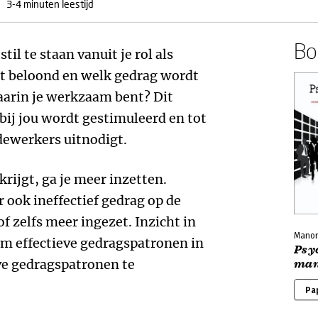
3-4 minuten leestijd
Boe
til te staan vanuit je rol als
t beloond en welk gedrag wordt
aarin je werkzaam bent? Dit
bij jou wordt gestimuleerd en tot
edewerkers uitnodigt.
rijgt, ga je meer inzetten.
 ook ineffectief gedrag op de
f zelfs meer ingezet. Inzicht in
Manon
m effectieve gedragspatronen in
Psy
ve gedragspatronen te
man
Pa