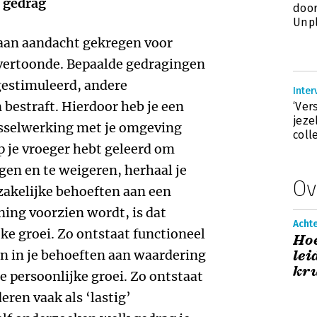
l gedrag
doo
Unp
 aan aandacht gekregen voor
t vertoonde. Bepaalde gedragingen
estimuleerd, andere
Inte
 bestraft. Hierdoor heb je een
‘Ver
jeze
isselwerking met je omgeving
coll
 je vroeger hebt geleerd om
gen en te weigeren, herhaal je
Ov
zakelijke behoeften aan een
ing voorzien wordt, is dat
Acht
ke groei. Zo ontstaat functioneel
Hoe
en in je behoeften aan waardering
lei
kru
e persoonlijke groei. Zo ontstaat
eren vaak als ‘lastig’