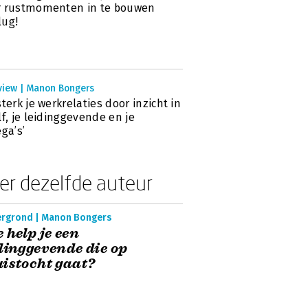
r rustmomenten in te bouwen
lug!
rview | Manon Bongers
sterk je werkrelaties door inzicht in
lf, je leidinggevende en je
ega’s’
er dezelfde auteur
ergrond | Manon Bongers
 help je een
dinggevende die op
istocht gaat?