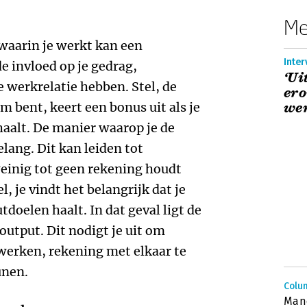
Me
 waarin je werkt kan een
Inte
 invloed op je gedrag,
‘Ui
e werkrelatie hebben. Stel, de
ero
 bent, keert een bonus uit als je
wer
aalt. De manier waarop je de
elang. Dit kan leiden tot
weinig tot geen rekening houdt
l, je vindt het belangrijk dat je
doelen haalt. In dat geval ligt de
 output. Dit nodigt je uit om
erken, rekening met elkaar te
unen.
Colu
Mano