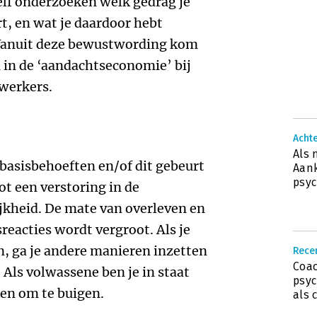
elf onderzoeken welk gedrag je
rt, en wat je daardoor hebt
 Vanuit deze bewustwording kom
 in de ‘aandachtseconomie’ bij
ewerkers.
Acht
Als 
je basisbehoeften en/of dit gebeurt
Aank
psyc
tot een verstoring in de
jkheid. De mate van overleven en
reacties wordt vergroot. Als je
, ga je andere manieren inzetten
Rece
Coac
Als volwassene ben je in staat
psyc
en om te buigen.
als 