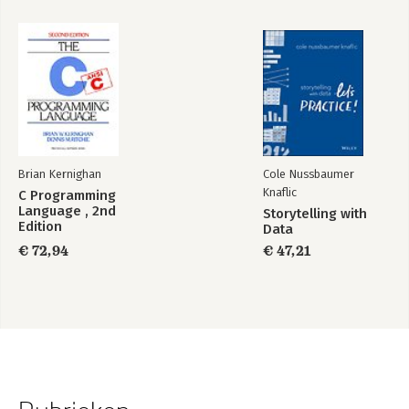
7.5 Spelmatig gedrag op de werkvloer
7.7 Spelmatige patronen doorzien en doorbreken
7.8 Opdracht
8. Je eigen leiderschap
8.1 Je eigen persoonlijkheid
8.2 Zelfkennis en zelfbewustzijn
8.3 Je vertrekpunten
8.4 Opdracht
Brian Kernighan
Cole Nussbaumer
Geraadpleegde literatuur
Knaflic
C Programming
Language , 2nd
Storytelling with
Edition
Data
€ 72,94
€ 47,21