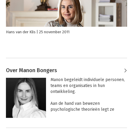
Hans van der Klis
25 november 2011
Over Manon Bongers
Manon begeleidt individuele personen, 
teams en organisaties in hun 
ontwikkeling.

Aan de hand van bewezen 
psychologische theorieën legt ze 
processen en patronen bloot. De 
positieve psychologie fungeert daarbij 
Andere boeken door Manon
als leidraad; de talenten en kwaliteiten 