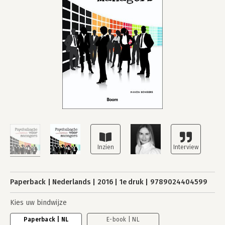
Paperback
Nederlands
2016
1e druk
9789024404599
Kies uw bindwijze
Paperback | NL
E-book | NL