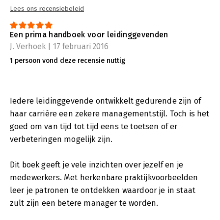
leidinggeeft aan medewerkers en alle anderen met een
Lees ons recensiebeleid
leidinggevende of aansturende functie, zoals directeuren,
managers, projectleiders, teamleiders en afdelingshoofden.
Een prima handboek voor leidinggevenden
J. Verhoek | 17 februari 2016
1 persoon vond deze recensie nuttig
Iedere leidinggevende ontwikkelt gedurende zijn of
haar carrière een zekere managementstijl. Toch is het
goed om van tijd tot tijd eens te toetsen of er
verbeteringen mogelijk zijn.
Dit boek geeft je vele inzichten over jezelf en je
medewerkers. Met herkenbare praktijkvoorbeelden
leer je patronen te ontdekken waardoor je in staat
zult zijn een betere manager te worden.