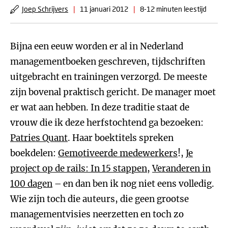
Joep Schrijvers
|
11 januari 2012
|
8-12 minuten leestijd
Bijna een eeuw worden er al in Nederland
managementboeken geschreven, tijdschriften
uitgebracht en trainingen verzorgd. De meeste
zijn bovenal praktisch gericht. De manager moet
er wat aan hebben. In deze traditie staat de
vrouw die ik deze herfstochtend ga bezoeken:
Patries Quant
. Haar boektitels spreken
boekdelen:
Gemotiveerde medewerkers
!,
Je
project op de rails: In 15 stappen
,
Veranderen in
100 dagen
– en dan ben ik nog niet eens volledig.
Wie zijn toch die auteurs, die geen grootse
managementvisies neerzetten en toch zo