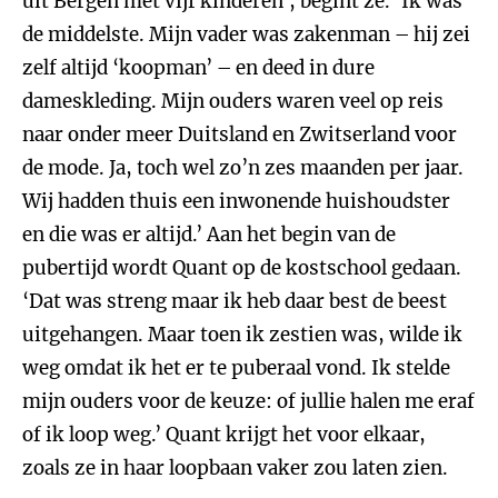
uit Bergen met vijf kinderen’, begint ze. ‘Ik was
de middelste. Mijn vader was zakenman – hij zei
zelf altijd ‘koopman’ – en deed in dure
dameskleding. Mijn ouders waren veel op reis
naar onder meer Duitsland en Zwitserland voor
de mode. Ja, toch wel zo’n zes maanden per jaar.
Wij hadden thuis een inwonende huishoudster
en die was er altijd.’ Aan het begin van de
pubertijd wordt Quant op de kostschool gedaan.
‘Dat was streng maar ik heb daar best de beest
uitgehangen. Maar toen ik zestien was, wilde ik
weg omdat ik het er te puberaal vond. Ik stelde
mijn ouders voor de keuze: of jullie halen me eraf
of ik loop weg.’ Quant krijgt het voor elkaar,
zoals ze in haar loopbaan vaker zou laten zien.