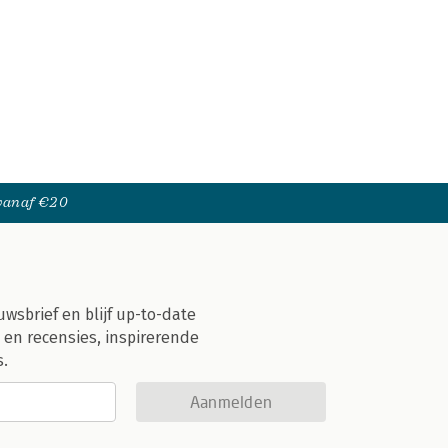
 vanaf €20
uwsbrief en blijf up-to-date
 en recensies, inspirerende
s.
Aanmelden