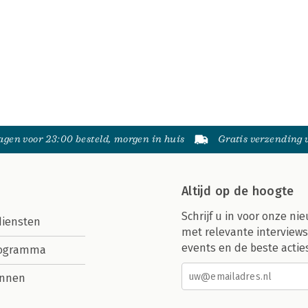
gen voor 23:00 besteld, morgen in huis
Gratis verzending
Altijd op de hoogte
Schrijf u in voor onze nie
diensten
met relevante interviews
events en de beste actie
rogramma
nnen