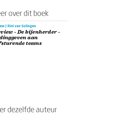
er over dit boek
ew | Rini van Solingen
view - De bijenherder -
idinggeven aan
fsturende teams
er dezelfde auteur