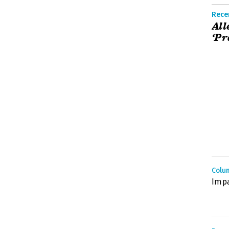
Rece
All
‘Pr
Colum
Imp