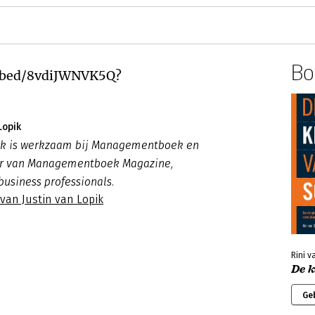
Boe
mbed/8vdiJWNVK5Q?
Lopik
pik is werkzaam bij Managementboek en
ur van Managementboek Magazine,
business professionals.
 van Justin van Lopik
Rini v
De 
Ge