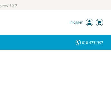
 vanaf €20
Inloggen
010-4731397
Personen
Trefwoorden