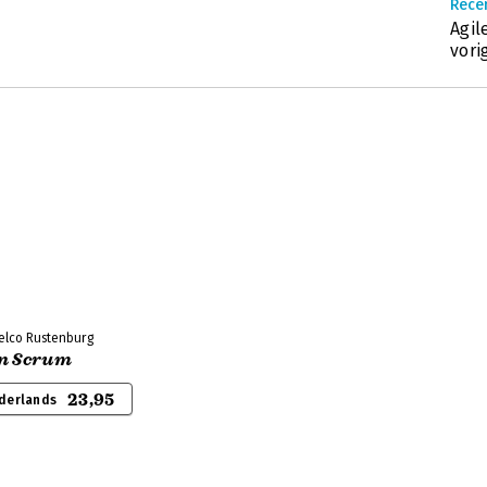
Rece
Agil
vori
Eelco Rustenburg
an Scrum
23,95
derlands