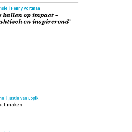
nsie | Henny Portman
e ballen op impact –
aktisch en inspirerend’
n | Justin van Lopik
act maken