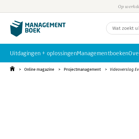
Op werkda
Uitdagingen + oplossingen
Managementboeken
Ove
Online magazine
Projectmanagement
Videoverslag Ev