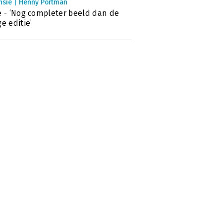
nsie | Henny Portman
e - ‘Nog completer beeld dan de
ge editie’