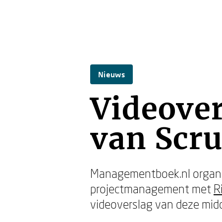
Nieuws
Videover
van Scr
Managementboek.nl organi
projectmanagement met
R
videoverslag van deze mid