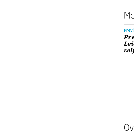
Me
Previ
Pre
Le
zel
Ov