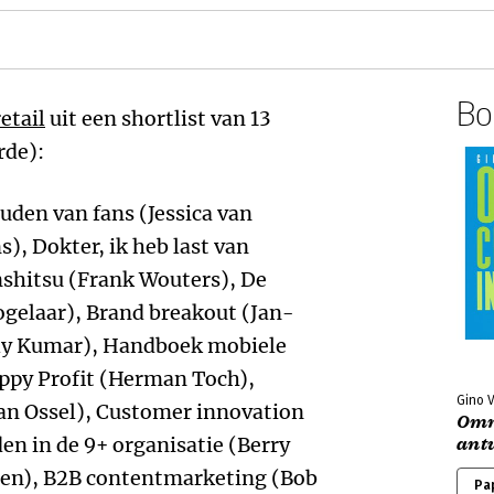
Boe
etail
uit een shortlist van 13
rde):
uden van fans (Jessica van
 Dokter, ik heb last van
shitsu (Frank Wouters), De
ogelaar), Brand breakout (Jan-
ly Kumar), Handboek mobiele
appy Profit (Herman Toch),
Gino 
van Ossel), Customer innovation
Omni
n in de 9+ organisatie (Berry
ant
ten), B2B contentmarketing (Bob
Pa