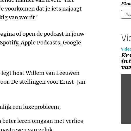
Flo
 je voorkomen dat je iets najaagt
Pa
kkig van wordt.’
pagina of open de podcast in jouw
Vi
Spotify
,
Apple Podcasts
,
Google
Vide
Er
int
va
t legt host Willem van Leeuwen
voor. De stellingen voor Ernst-Jan
enlijk een luxeprobleem;
 beter leren omgaan met verlies
 nastreven van geluk.