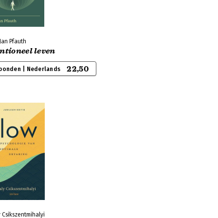
Jan Pfauth
ntioneel leven
22,50
bonden | Nederlands
 Csikszentmihalyi