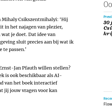
Oo
Previ
 Mihaly Csikszentmihalyi: ‘Hij
30 
it in het najagen van plezier,
Csi
kri
 wat je doet. Dat idee van
geving sluit precies aan bij wat ik
e te passen.’
Ernst-Jan Pfauth willen stellen?
ek is ook beschikbaar als AI-
d van het boek interactief
 jij jouw vragen voor kan
Recen
Flo