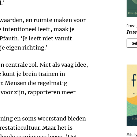
.’
t waarden, en ruimte maken voor
Ernst-
je intentioneel leeft, maak je
Inte
fauth. ‘Je leeft niet vanuit
Ge
je eigen richting.’
 centrale rol. Niet als vaag idee,
 kunt je brein trainen in
er. Mensen die regelmatig
 voor zijn, rapporteren meer
fening en soms weerstand bieden
restatiecultuur. Maar het is
Mihaly
dende manier van leven. ‘Het