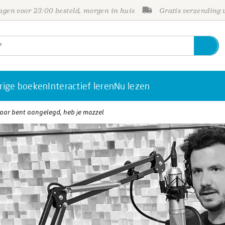
gen voor 23:00 besteld, morgen in huis
Gratis verzending
rige boeken
Interactief leren
Nu lezen
baar bent aangelegd, heb je mazzel