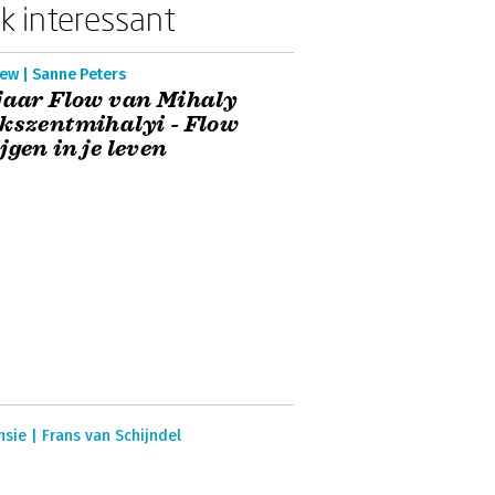
k interessant
ew | Sanne Peters
jaar Flow van Mihaly
kszentmihalyi - Flow
jgen in je leven
sie | Frans van Schijndel
w