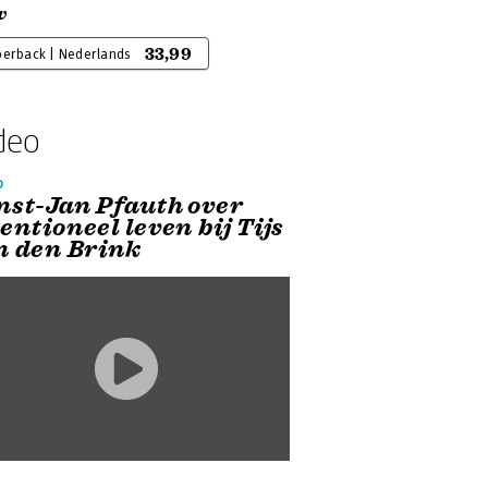
w
33,99
perback | Nederlands
deo
o
nst-Jan Pfauth over
entioneel leven bij Tijs
n den Brink