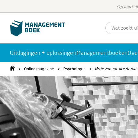
Op werkda
Uitdagingen + oplossingen
Managementboeken
Ove
Online magazine
Psychologie
Als je van nature dank