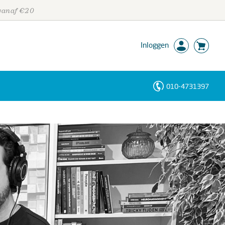
 vanaf €20
Inloggen
010-4731397
Personen
Trefwoorden