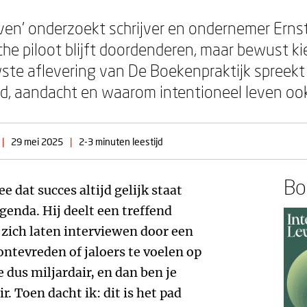
leven' onderzoekt schrijver en ondernemer Ern
he piloot blijft doordenderen, maar bewust kies
wste aflevering van De Boekenpraktijk spreekt
, aandacht en waarom intentioneel leven ook 
|
29 mei 2025
|
2-3 minuten leestijd
Boe
e dat succes altijd gelijk staat
agenda. Hij deelt een treffend
 zich laten interviewen door een
ntevreden of jaloers te voelen op
e dus miljardair, en dan ben je
r. Toen dacht ik: dit is het pad