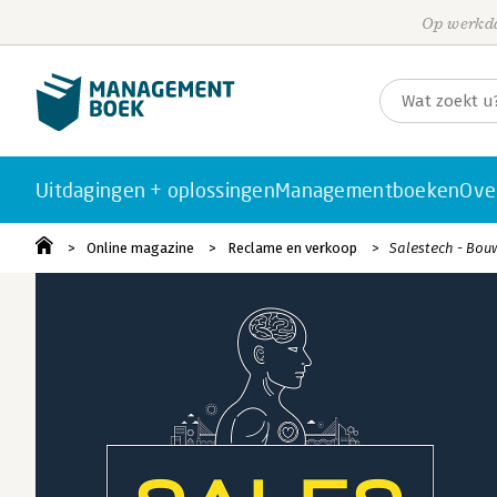
Op werkda
Uitdagingen + oplossingen
Managementboeken
Ove
Online magazine
Reclame en verkoop
Salestech - Bou