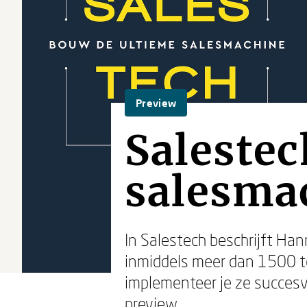
Preview
Salestec
salesma
In Salestech beschrijft Han
inmiddels meer dan 1500 to
implementeer je ze succesv
preview.