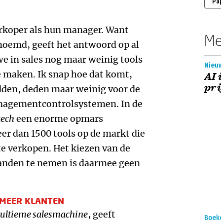
Pa
rkoper als hun manager. Want
Me
noemd, geeft het antwoord op al
e in sales nog maar weinig tools
Nieu
 maken. Ik snap hoe dat komt,
AI 
pri
adden, deden maar weinig voor de
nagementcontrolsystemen. In de
tech
een enorme opmars
er dan 1500 tools op de markt die
te verkopen. Het kiezen van de
handen te nemen is daarmee geen
 MEER KLANTEN
ultieme salesmachine
, geeft
Boek