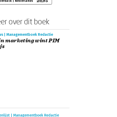
29,95
perback | Nederlands
er over dit boek
ws | Managementboek Redactie
in marketing wint PIM
js
enlijst | Managementboek Redactie