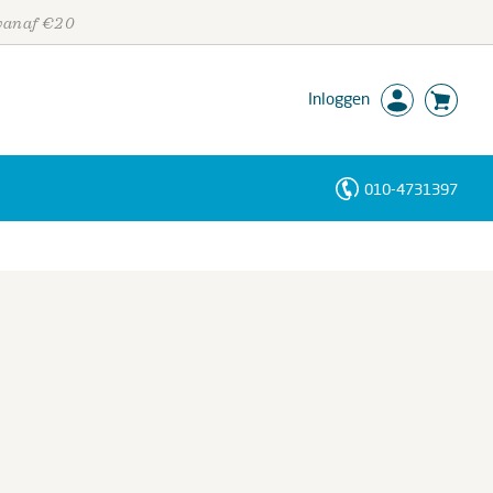
 vanaf €20
Inloggen
010-4731397
Personen
Trefwoorden