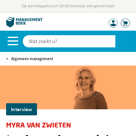
Op werkdagen voor 23:00 besteld, morgen in huis
Algemeen management
Interview
MYRA VAN ZWIETEN