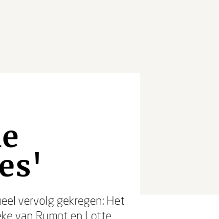
le
es'
eel vervolg gekregen: Het
eke van Rumpt
en
Lotte