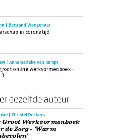
mn | Bertrand Weegenaar
erschap in coronatijd
iew | Annemarieke van Rumpt
groot online werkvormenboek -
 3
er dezelfde auteur
sie | Christel Deckers
t Groot Werkvormenboek
r de Zorg - 'Warm
bevolen'