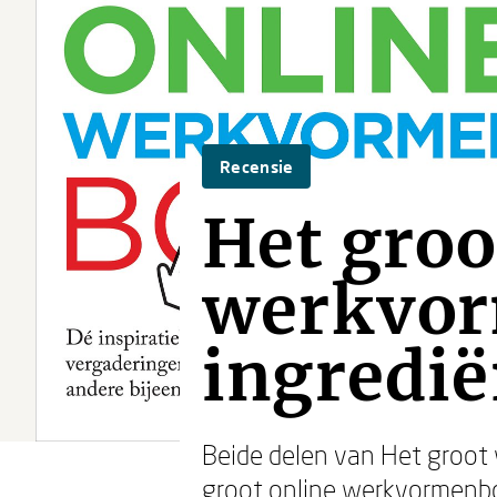
Recensie
Het groo
werkvor
ingredië
Beide delen van Het groot
groot online werkvormen