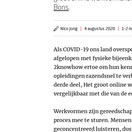
Bons
.
Nico Jong
|
4 augustus 2020
|
1-2 m
Als COVID-19 ons land overspo
afgelopen met fysieke bijeen
2knowhow ertoe om hun kenni
opleidingen razendsnel te ver
derde deel, Het groot online 
vergelijkbaar met die van de e
Werkvormen zijn gereedschap
proces mee te sturen. Mensen
geconcentreerd luisteren, d