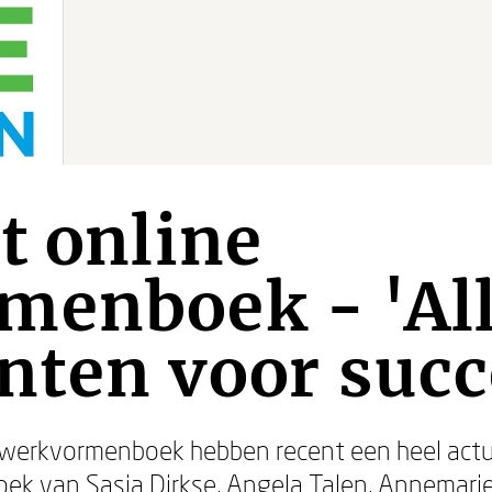
t online
menboek - 'Al
nten voor succ
 werkvormenboek hebben recent een heel actu
boek van
Sasja Dirkse
,
Angela Talen
,
Annemari