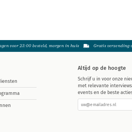
gen voor 23:00 besteld, morgen in huis
Gratis verzending
Altijd op de hoogte
Schrijf u in voor onze nie
diensten
met relevante interviews
events en de beste actie
rogramma
nnen