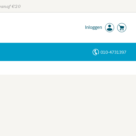
 vanaf €20
Inloggen
010-4731397
Personen
Trefwoorden