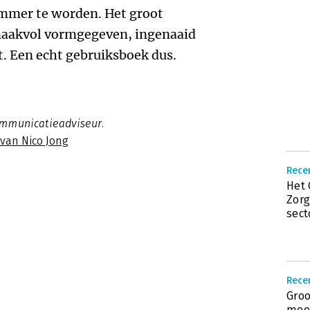
mmer te worden. Het groot
aakvol vormgegeven, ingenaaid
t. Een echt gebruiksboek dus.
ommunicatieadviseur.
 van Nico Jong
Rece
Het 
Zorg
sect
Recen
Groo
mooi