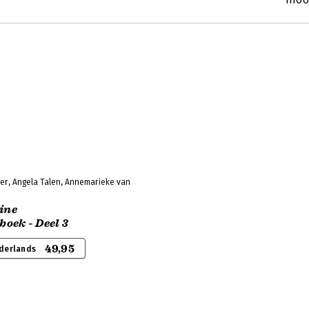
her, Angela Talen, Annemarieke van
line
oek - Deel 3
49,95
derlands