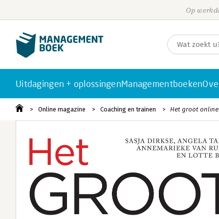
Op werkda
Uitdagingen + oplossingen
Managementboeken
Ove
Online magazine
Coaching en trainen
Het groot online