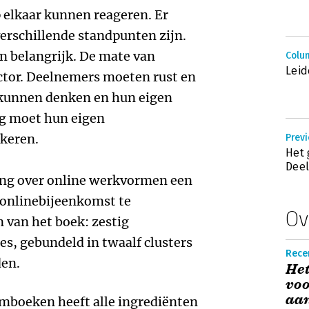
elkaar kunnen reageren. Er
erschillende standpunten zijn.
en belangrijk. De mate van
Colu
Leid
factor. Deelnemers moeten rust en
 kunnen denken en hun eigen
g moet hun eigen
keren.
Prev
Het 
Deel
ding over online werkvormen een
 onlinebijeenkomst te
Ov
n van het boek: zestig
s, gebundeld in twaalf clusters
Recen
den.
He
voo
aan
rmboeken heeft alle ingrediënten