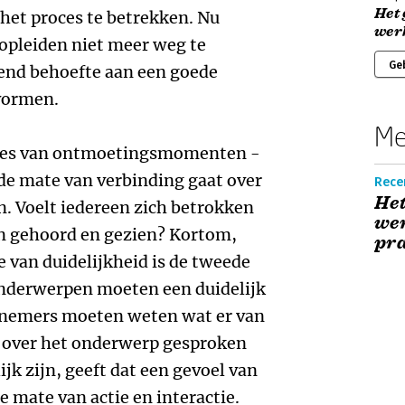
Het 
 het proces te betrekken. Nu
wer
 opleiden niet meer weg te
Ge
end behoefte aan een goede
vormen.
Me
ucces van ontmoetingsmomenten -
s de mate van verbinding gaat over
Rece
Het
. Voelt iedereen zich betrokken
we
en gehoord en gezien? Kortom,
pra
e van duidelijkheid is de tweede
 onderwerpen moeten een duidelijk
lnemers moeten weten wat er van
 over het onderwerp gesproken
ijk zijn, geeft dat een gevoel van
de mate van actie en interactie.