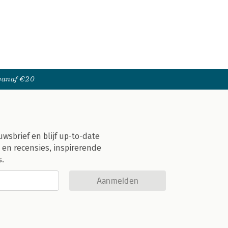
 vanaf €20
uwsbrief en blijf up-to-date
 en recensies, inspirerende
s.
Aanmelden