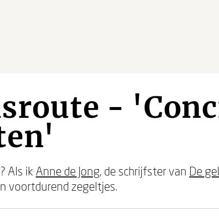
sroute - 'Conc
ten'
? Als ik
Anne de Jong
, de schrijfster van
De ge
en voortdurend zegeltjes.