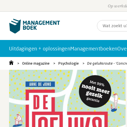
Op werkda
Uitdagingen + oplossingen
Managementboeken
Ove
Online magazine
Psychologie
De geluksroute - 'Conc