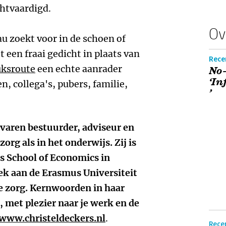
chtvaardigd.
Ov
u zoekt voor in de schoen of
 een fraai gedicht in plaats van
Rece
uksroute
een echte aanrader
No-
‘In
n, collega's, pubers, familie,
’
rvaren bestuurder, adviseur en
rg als in het onderwijs. Zij is
 School of Economics in
k aan de Erasmus Universiteit
e zorg. Kernwoorden in haar
 met plezier naar je werk en de
www.christeldeckers.nl
.
Recen