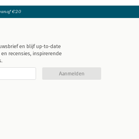
 vanaf €20
uwsbrief en blijf up-to-date
 en recensies, inspirerende
s.
Aanmelden