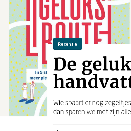
Recensie
De geluk
handvat
Wie spaart er nog zegeltjes
dan sparen we met zijn all