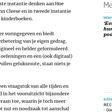
Me
ste instantie denken aan Hoe
ohn Cleese en in tweede instantie
Inter
ie kinderboeken.
‘Ee
hum
ier vormgegeven en biedt
po
rbetering van je eigen gedrag.
origineel en helder geformuleerd.
oefeningen en een (ook digitaal)
vullen geluksroute, staat niets je
n vraagstuk van alle tijden en
in het vooruitzicht bijzondere
Acht
eraan toe, waarin je toch meer
MEER
hebt nut en noodzaak tot aanschaf
- Go