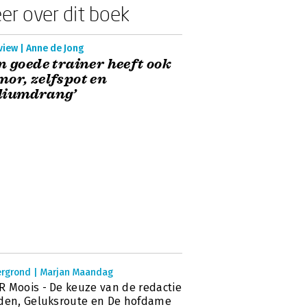
er over dit boek
view | Anne de Jong
n goede trainer heeft ook
or, zelfspot en
diumdrang’
ergrond | Marjan Maandag
 Moois - De keuze van de redactie
den, Geluksroute en De hofdame