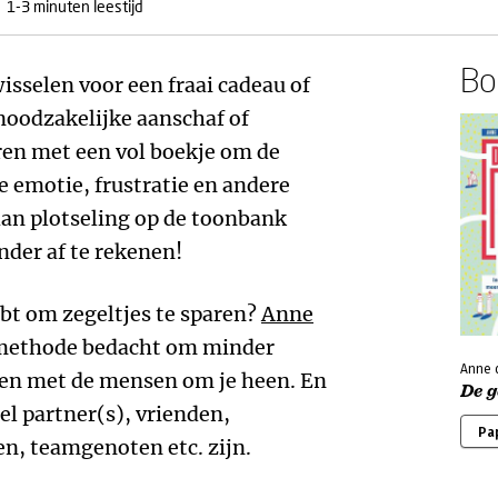
1-3 minuten leestijd
Boe
isselen voor een fraai cadeau of
 noodzakelijke aanschaf of
en met een vol boekje om de
e emotie, frustratie en andere
an plotseling op de toonbank
der af te rekenen!
ebt om zegeltjes te sparen?
Anne
nmethode bedacht om minder
Anne 
ben met de mensen om je heen. En
De 
 partner(s), vrienden,
Pa
ren, teamgenoten etc. zijn.