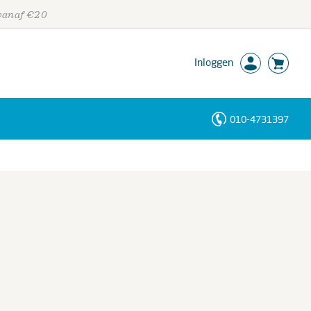
 vanaf €20
Inloggen
010-4731397
Personen
Trefwoorden