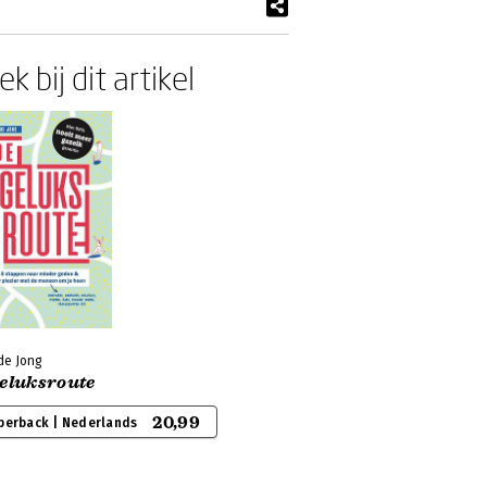
k bij dit artikel
de Jong
geluksroute
20,99
perback | Nederlands