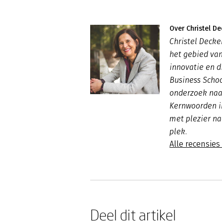
Over Christel De
Christel Decke
het gebied va
innovatie en d
Business Scho
onderzoek naar
Kernwoorden i
met plezier na
plek.
Alle recensies
Deel dit artikel