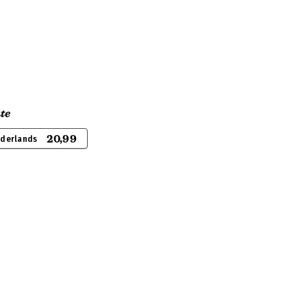
te
20,99
ederlands