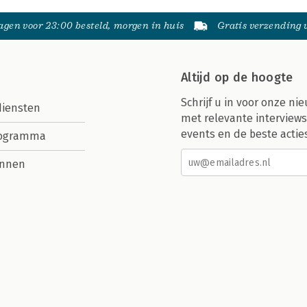
gen voor 23:00 besteld, morgen in huis
Gratis verzending
Altijd op de hoogte
Schrijf u in voor onze nie
diensten
met relevante interviews
events en de beste actie
rogramma
nnen