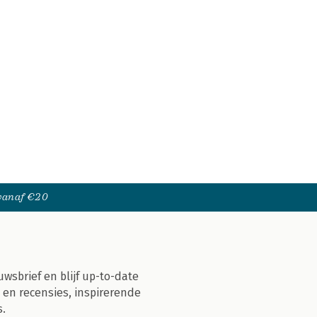
 vanaf €20
uwsbrief en blijf up-to-date
 en recensies, inspirerende
s.