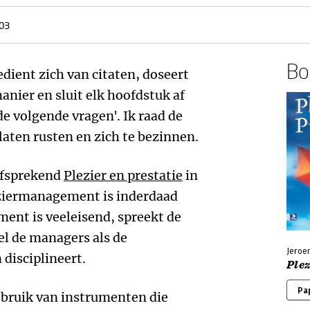
03
Boe
dient zich van citaten, doseert
anier en sluit elk hoofdstuk af
de volgende vragen'. Ik raad de
 laten rusten en zich te bezinnen.
elfsprekend
Plezier en prestatie
in
eziermanagement is inderdaad
ent is veeleisend, spreekt de
el de managers als de
Jeroe
disciplineert.
Plez
Pa
ruik van instrumenten die