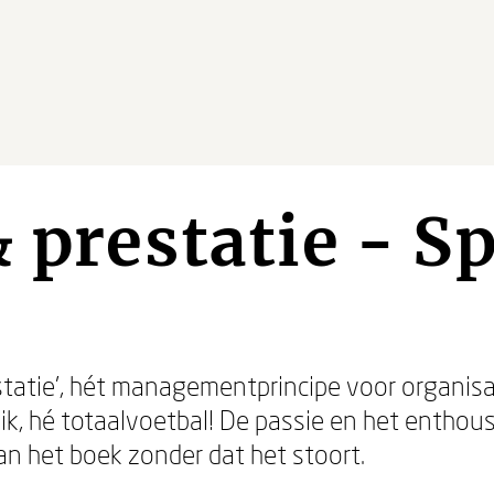
& prestatie - S
estatie', hét managementprincipe voor organisat
t ik, hé totaalvoetbal! De passie en het entho
van het boek zonder dat het stoort.