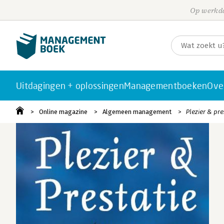
Op werkda
Uitdagingen + oplossingen
Managementboeken
Ove
Online magazine
Algemeen management
Plezier & pre