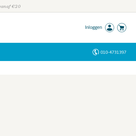
 vanaf €20
Inloggen
010-4731397
Personen
Trefwoorden