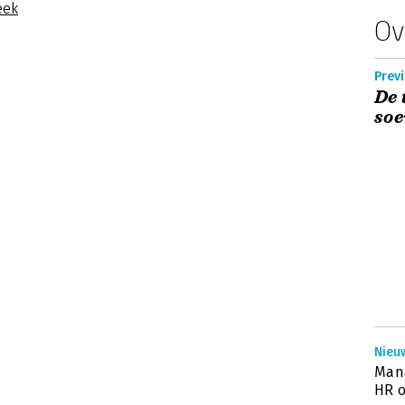
eek
Ov
Previ
De 
soe
Nieuw
Mana
HR o