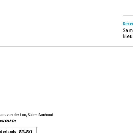
Recen
Same
kleu
Hans van der Loo, Salem Samhoud
estatie
52,50
ederlands