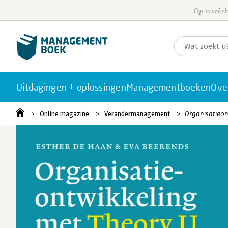
Op werkda
Uitdagingen + oplossingen
Managementboeken
Ove
Online magazine
Verandermanagement
Organisatieon