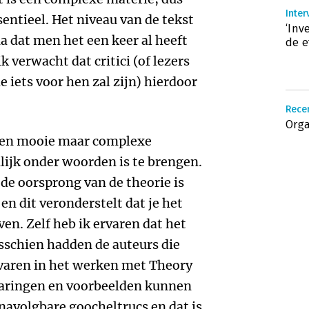
Inter
entieel. Het niveau van de tekst
‘Inv
na dat men het een keer al heeft
de e
k verwacht dat critici (of lezers
e iets voor hen zal zijn) hierdoor
Rece
Orga
 een mooie maar complexe
ilijk onder woorden is te brengen.
, de oorsprong van de theorie is
en dit veronderstelt dat je het
en. Zelf heb ik ervaren dat het
sschien hadden de auteurs die
ervaren in het werken met Theory
rvaringen en voorbeelden kunnen
nnavolgbare goocheltrucs en dat is