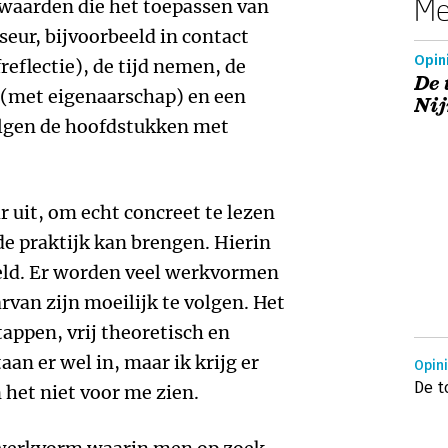
Me
rwaarden die het toepassen van
iseur, bijvoorbeeld in contact
Opin
freflectie), de tijd nemen, de
De 
 (met eigenaarschap) en een
Ni
volgen de hoofdstukken met
r uit, om echt concreet te lezen
 de praktijk kan brengen. Hierin
teld. Er worden veel werkvormen
van zijn moeilijk te volgen. Het
tappen, vrij theoretisch en
aan er wel in, maar ik krijg er
Opin
De t
n het niet voor me zien.