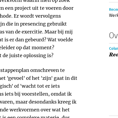
 werkvorm waarin men op zoek
m een project uit te voeren door
Recen
hode. Er wordt vervolgens
Wer
jn die in presencing gebruikt
s van de exercitie. Maar bij mij
Ov
at is er dan gebeurd? Wat voelde
eleider op dat moment?
Colum
Red
de juiste oplossing is?
t stappenplan omschreven te
t 'gevoel' of het 'zijn' gaat in dit
isch' of 'wacht tot er iets
s iets bij voorstellen, omdat ik
ervaren, maar desondanks kreeg ik
lende werkvormen over wat het
 is een complexe materie, dus