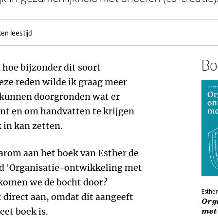
en leestijd
Boe
 hoe bijzonder dit soort
ze reden wilde ik graag meer
e kunnen doorgronden wat er
nt en om handvatten te krijgen
 in kan zetten.
aarom aan het boek van
Esther de
eld 'Organisatie-ontwikkeling met
e komen we de bocht door?
Esthe
direct aan, omdat dit aangeeft
Org
eet boek is.
met