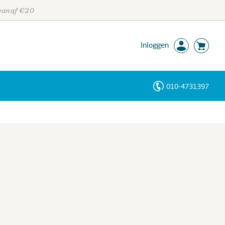
 vanaf €20
Inloggen
010-4731397
Personen
Trefwoorden