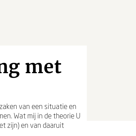
ng met
orzaken van een situatie en
en. Wat mij in de theorie U
et zijn) en van daaruit
.