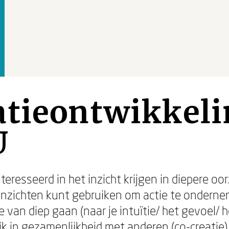
atieontwikkeli
U
nteresseerd in het inzicht krijgen in diepere o
nzichten kunt gebruiken om actie te ondernem
 van diep gaan (naar je intuïtie/ het gevoel/ h
k in gezamenlijkheid met anderen (co-creatie)