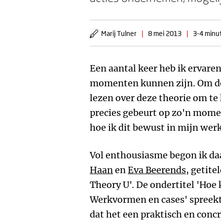
Marij Tulner
|
8 mei 2013
|
3-4 minut
Een aantal keer heb ik ervaren
momenten kunnen zijn. Om de
lezen over deze theorie om t
precies gebeurt op zo'n mome
hoe ik dit bewust in mijn werk
Vol enthousiasme begon ik d
Haan
en
Eva Beerends
, getit
Theory U'. De ondertitel 'Ho
Werkvormen en cases' spreekt 
dat het een praktisch en concr