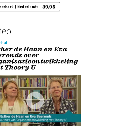
39,95
perback | Nederlands
deo
chat
ther de Haan en Eva
erends over
ganisatieontwikkeling
t Theory U