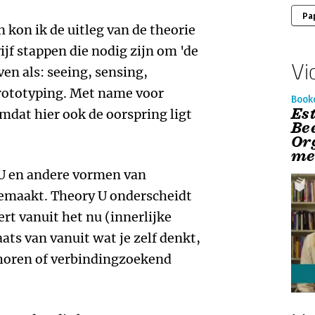
Pa
 kon ik de uitleg van de theorie
jf stappen die nodig zijn om 'de
Vi
en als: seeing, sensing,
prototyping. Met name voor
Book
Es
mdat hier ook de oorspring ligt
Be
Or
me
 U en andere vormen van
emaakt. Theory U onderscheidt
t vanuit het nu (innerlijke
laats van vanuit wat je zelf denkt,
 horen of verbindingzoekend