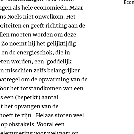
Econ
ngen als hele economieën. Maar
ens Noels niet onwelkom. Het
oriteiten en geeft richting aan de
ullen moeten worden om deze
Zo noemt hij het gelijktijdig
en de energieschok, die in
eten worden, een 'goddelijk
ijn misschien zelfs belangrijker
aatregel om de opwarming van de
 Voor het totstandkomen van een
 een (beperkt) aantal
t het opvangen van de
eft te zijn. 'Helaas stoten veel
op obstakels. Vooral een
belemmering voor welvaart op