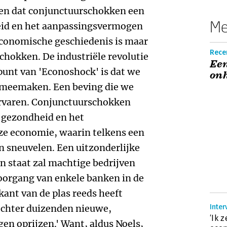
gen dat conjunctuurschokken een
Me
eid en het aanpassingsvermogen
economische geschiedenis is maar
Recen
schokken. De industriële revolutie
Een
punt van 'Econoshock' is dat we
onh
meemaken. Een beving die we
 ervaren. Conjunctuurschokken
e gezondheid en het
e economie, waarin telkens een
n sneuvelen. Een uitzonderlijke
en staat zal machtige bedrijven
loorgang van enkele banken in de
kant van de plas reeds heeft
 echter duizenden nieuwe,
Inter
‘Ik 
n oprijzen.' Want, aldus Noels,