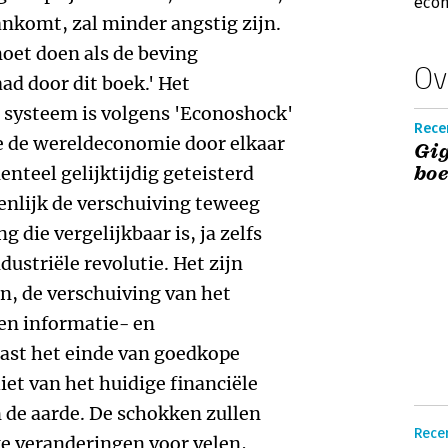
eco
ankomt, zal minder angstig zijn.
moet doen als de beving
Ov
aad door dit boek.' Het
e systeem is volgens 'Econoshock'
Recen
ie de wereldeconomie door elkaar
Gig
boe
teel gelijktijdig geteisterd
enlijk de verschuiving teweeg
die vergelijkbaar is, ja zelfs
ndustriële revolutie. Het zijn
, de verschuiving van het
en informatie- en
ast het einde van goedkope
liet van het huidige financiële
de aarde. De schokken zullen
Rece
ke veranderingen voor velen,