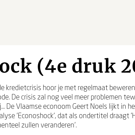
ock (4e druk 2
de kredietcrisis hoor je met regelmaat beweren,
ode. De crisis zal nog veel meer problemen te
ij... De Vlaamse econoom Geert Noels lijkt in h
nalyse 'Econoshock', dat als ondertitel draagt
nteel zullen veranderen'.