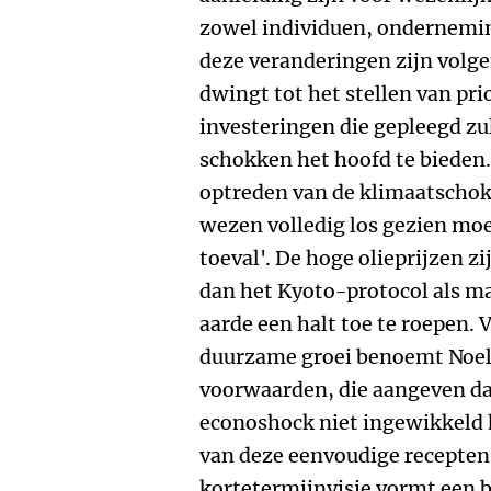
zowel individuen, ondernemi
deze veranderingen zijn volg
dwingt tot het stellen van pri
investeringen die gepleegd z
schokken het hoofd te bieden. 
optreden van de klimaatschok 
wezen volledig los gezien mo
toeval'. De hoge olieprijzen z
dan het Kyoto-protocol als m
aarde een halt toe te roepen.
duurzame groei benoemt Noels
voorwaarden, die aangeven da
econoshock niet ingewikkeld ho
van deze eenvoudige recepten 
kortetermijnvisie vormt een 