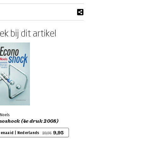
k bij dit artikel
 Noels
noshock (4e druk 2008)
9,95
genaaid | Nederlands
29,95