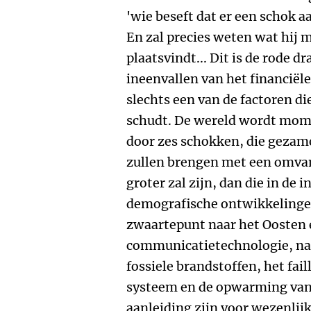
'wie beseft dat er een schok a
En zal precies weten wat hij 
plaatsvindt... Dit is de rode dr
ineenvallen van het financiël
slechts een van de factoren d
schudt. De wereld wordt momen
door zes schokken, die gezam
zullen brengen met een omvang 
groter zal zijn, dan die in de i
demografische ontwikkelingen
zwaartepunt naar het Oosten 
communicatietechnologie, na
fossiele brandstoffen, het fail
systeem en de opwarming van 
aanleiding zijn voor wezenlij