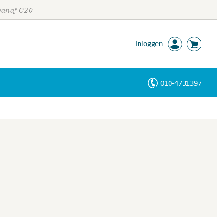
 vanaf €20
Inloggen
010-4731397
Personen
Trefwoorden