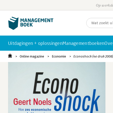
Op werkda
Uitdagingen + oplossingen
Managementboeken
Ove
Online magazine
Economie
Econoshock (4e druk 2008)