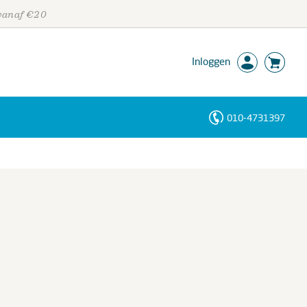
 vanaf €20
Inloggen
010-4731397
Personen
Trefwoorden