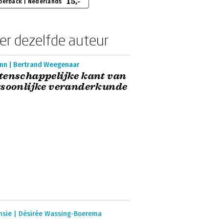
15,-
perback | Nederlands
er dezelfde auteur
mn | Bertrand Weegenaar
enschappelijke kant van
soonlijke veranderkunde
nsie | Désirée Wassing-Boerema