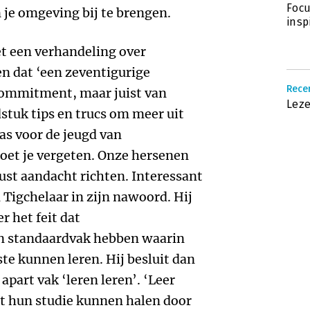
Focu
 je omgeving bij te brengen.
insp
et een verhandeling over
ten dat ‘een zeventigurige
Recen
commitment, maar juist van
Leze
dstuk tips en trucs om meer uit
as voor de jeugd van
et je vergeten. Onze hersenen
st aandacht richten. Interessant
 Tigchelaar in zijn nawoord. Hij
r het feit dat
en standaardvak hebben waarin
te kunnen leren. Hij besluit dan
apart vak ‘leren leren’. ‘Leer
it hun studie kunnen halen door