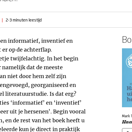
|
2-3 minuten leestijd
Boe
een informatief, inventief en
er op de achterflap.
tje twijfelachtig. In het begin
ur namelijk dat de meeste
an niet door hem zelf zijn
amengevoegd, georganiseerd en
l literatuurstudie. Is dat erg?
ies ‘informatief’ en ‘inventief’
er uit je hersenen’. Begin vooral
Mark 
, en de rest van het boek heeft u
Haal
leerde kun je direct in praktijk