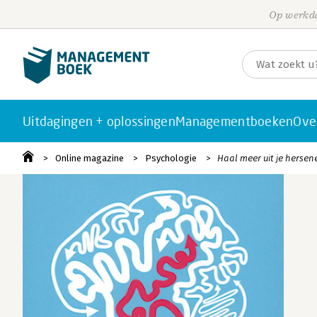
Op werkda
Uitdagingen + oplossingen
Managementboeken
Ove
Online magazine
Psychologie
Haal meer uit je herse