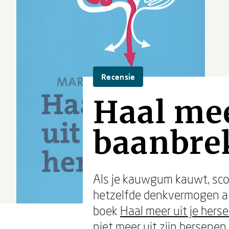
Recensie
Haal mee
baanbre
Als je kauwgum kauwt, scoor
hetzelfde denkvermogen al
boek
Haal meer uit je hers
niet meer uit zijn hersenen