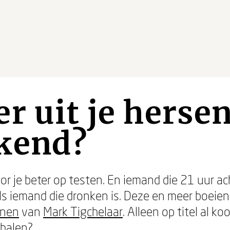
r uit je herse
kend?
 je beter op testen. En iemand die 21 uur ach
s iemand die dronken is. Deze en meer boeien
enen
van
Mark Tigchelaar
. Alleen op titel al 
 halen?