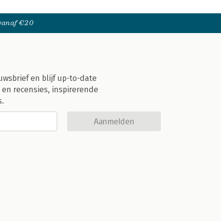
 vanaf €20
uwsbrief en blijf up-to-date
 en recensies, inspirerende
s.
Aanmelden