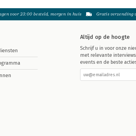
gen voor 23:00 besteld, morgen in huis
Gratis verzending
Altijd op de hoogte
Schrijf u in voor onze nie
diensten
met relevante interviews
events en de beste actie
rogramma
nnen