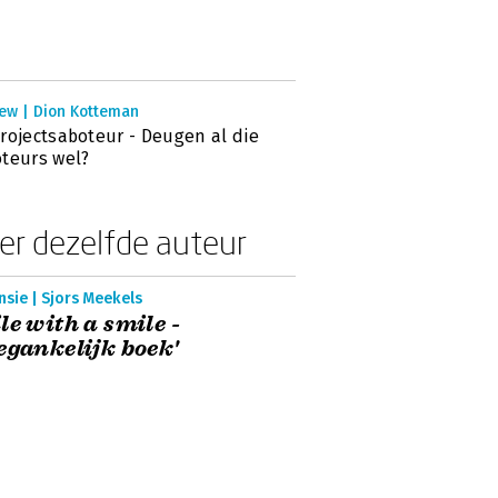
iew | Dion Kotteman
rojectsaboteur - Deugen al die
teurs wel?
er dezelfde auteur
sie | Sjors Meekels
le with a smile -
egankelijk boek'