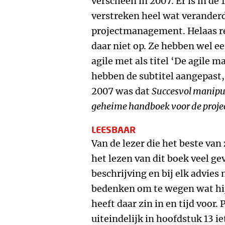
verscheen in 2007. Er is in de 1
verstreken heel wat veranderd
projectmanagement. Helaas r
daar niet op. Ze hebben wel e
agile met als titel ‘De agile 
hebben de subtitel aangepast
2007 was dat
Succesvol manipu
geheime handboek voor de proje
LEESBAAR
Van de lezer die het beste van
het lezen van dit boek veel ge
beschrijving en bij elk advies
bedenken om te wegen wat hij 
heeft daar zin in en tijd voor. 
uiteindelijk in hoofdstuk 13 i