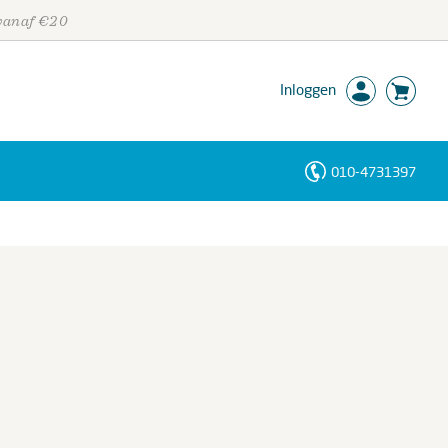
 vanaf €20
Inloggen
010-4731397
Personen
Trefwoorden