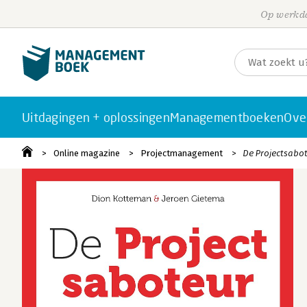
Op werkda
Uitdagingen + oplossingen
Managementboeken
Ove
Online magazine
Projectmanagement
De Projectsabo