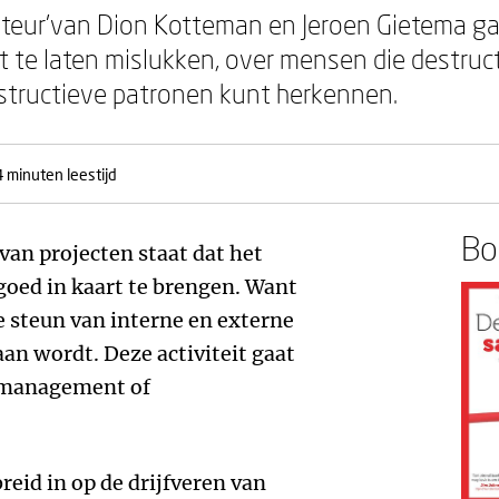
oteur’van Dion Kotteman en Jeroen Gietema g
 te laten mislukken, over mensen die destruc
estructieve patronen kunt herkennen.
4 minuten leestijd
Boe
van projecten staat dat het
oed in kaart te brengen. Want
e steun van interne en externe
n wordt. Deze activiteit gaat
smanagement of
eid in op de drijfveren van