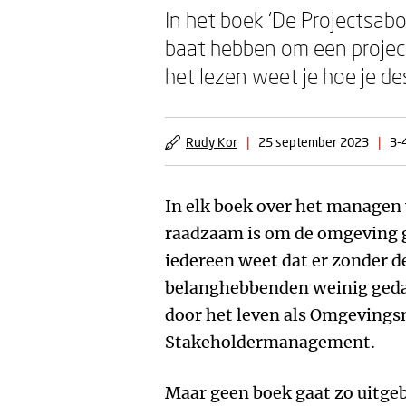
In het boek ‘De Projectsab
baat hebben om een project
het lezen weet je hoe je d
Rudy Kor
|
25 september 2023
|
3-
In elk boek over het managen 
raadzaam is om de omgeving g
iedereen weet dat er zonder d
belanghebbenden weinig gedaa
door het leven als Omgeving
Stakeholdermanagement.
Maar geen boek gaat zo uitgebr