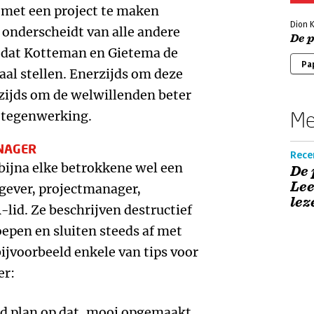
 met een project te maken
Dion 
onderscheidt van alle andere
De 
 dat Kotteman en Gietema de
Pa
l stellen. Enerzijds om deze
zijds om de welwillenden beter
Me
e tegenwerking.
NAGER
Rece
bijna elke betrokkene wel een
De 
Lee
gever, projectmanager,
lez
-lid. Ze beschrijven destructief
oepen en sluiten steeds af met
bijvoorbeeld enkele van tips voor
er:
d plan op dat, mooi opgemaakt,