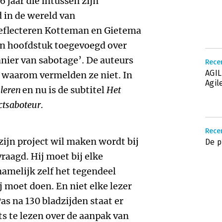
6 jaar die intussen zijn
 in de wereld van
eflecteren Kotteman en Gietema
en hoofdstuk toegevoegd over
manier van sabotage’. De auteurs
Recen
AGIL
, waarom vermelden ze niet. In
Agil
leren
en nu is de subtitel
Het
ctsaboteur
.
Recen
 zijn project wil maken wordt bij
De p
vraagd. Hij moet bij elke
 namelijk zelf het tegendeel
moet doen. En niet elke lezer
Pas na 130 bladzijden staat er
ets te lezen over de aanpak van