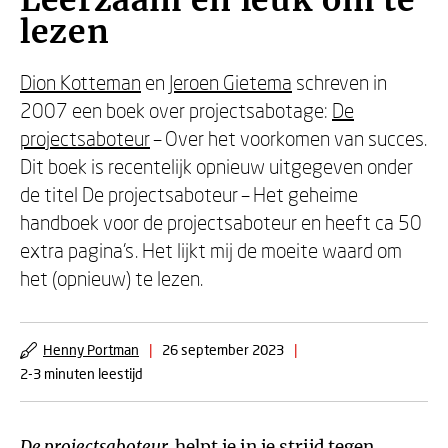
Leerzaam en leuk om te
lezen
Dion Kotteman
en
Jeroen Gietema
schreven in
2007 een boek over projectsabotage:
De
projectsaboteur
– Over het voorkomen van succes.
Dit boek is recentelijk opnieuw uitgegeven onder
de titel De projectsaboteur – Het geheime
handboek voor de projectsaboteur en heeft ca 50
extra pagina’s. Het lijkt mij de moeite waard om
het (opnieuw) te lezen.
Henny Portman
|
26 september 2023
|
2-3 minuten leestijd
De projectsaboteur
helpt je in je strijd tegen