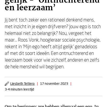
gelijk - ‘Ontnuchterend
en leerzaam’
Jij bent toch zeker een rationeel denkend mens,
met inzicht in je eigen drijfveren? Jouw ego is toch
helemaal niet zo belangrijk? Nou, vergeet het
maar… Roos Vonk, hoogleraar sociale psychologie,
rekent in ‘Mijn ego heeft altijd gelijk’ genadeloos
af met dit soort ideeën. Een ontnuchterend en
leerzaam boek voor wie zichzelf, anderen en zelfs
de hele mensheid wil begrijpen.
Liesbeth Tettero
|
17 november 2023
|
3-4 minuten leestijd
Om te beginnen: we hebben allemaal een ego. In