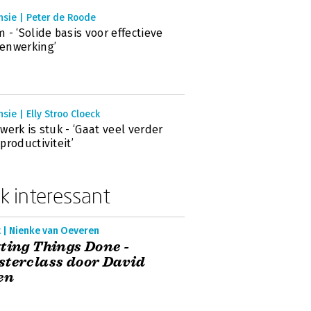
nsie | Peter de Roode
 - ‘Solide basis voor effectieve
enwerking’
sie | Elly Stroo Cloeck
werk is stuk - ‘Gaat veel verder
productiviteit’
k interessant
t | Nienke van Oeveren
ting Things Done -
terclass door David
en