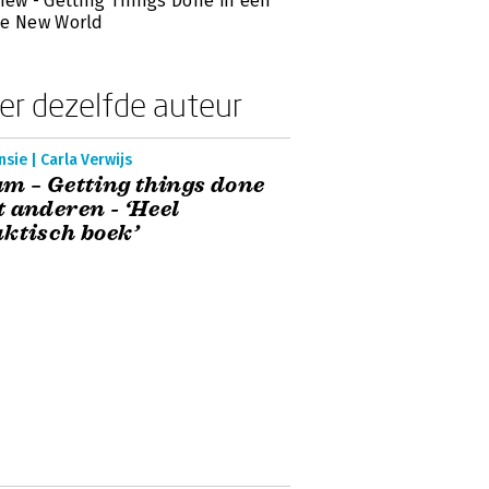
iew - Getting Things Done in een
ve New World
er dezelfde auteur
sie | Carla Verwijs
m – Getting things done
 anderen - ‘Heel
ktisch boek’