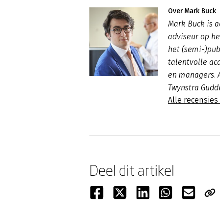
Over Mark Buck
Mark Buck is ad
adviseur op h
het (semi-)pub
talentvolle ac
en managers. A
Twynstra Gudd
Alle recensies
Deel dit artikel