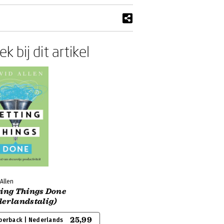
k bij dit artikel
Allen
ting Things Done
derlandstalig)
25,99
perback | Nederlands