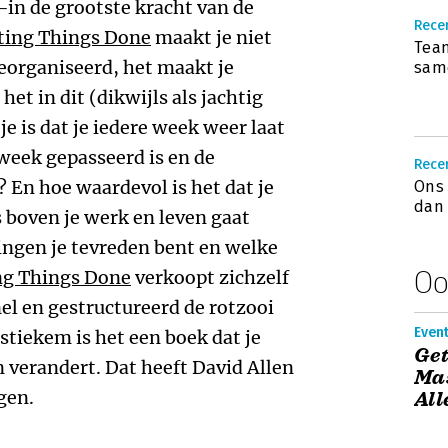
n de grootste kracht van de
Rece
ting Things Done
maakt je niet
Team
georganiseerd, het maakt je
sam
het in dit (dikwijls als jachtig
 je is dat je iedere week weer laat
 week gepasseerd is en de
Recen
En hoe waardevol is het dat je
Ons 
dan 
s boven je werk en leven gaat
ingen je tevreden bent en welke
Oo
ng Things Done
verkoopt zichzelf
el en gestructureerd de rotzooi
Even
 stiekem is het een boek dat je
Get
n verandert. Dat heeft David Allen
Mas
gen.
All