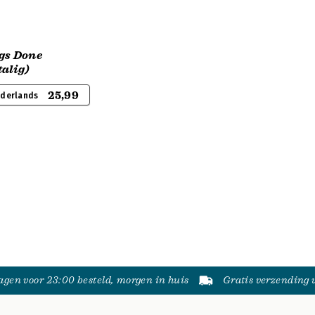
gs Done
alig)
25,99
ederlands
gen voor 23:00 besteld, morgen in huis
Gratis verzending