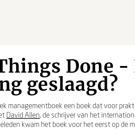
Things Done - 
ng geslaagd?
iek managementboek een boek dat voor prakti
het
David Allen
, de schrijver van het internati
geleden kwam het boek voor het eerst op de ma