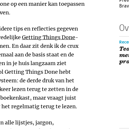
Prev
Done op een manier kan toepassen
Bra
even.
Ov
dere tips en reflecties gegeven
redelijke
Getting Things Done
-
Recen
n. En daar zit denk ik de crux
Tea
emaal aan de basis staat en de
met
pra
n in je huis langzaam ziet
vol Getting Things Done hebt
steem: de derde druk van het
keer lezen terug te zetten in de
 boekenkast, maar vraagt juist
het regelmatig terug te lezen.
 alle lijstjes, jargon,