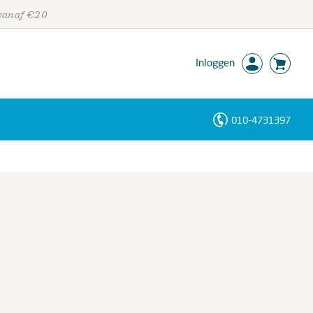
 vanaf €20
Inloggen
010-4731397
Personen
Trefwoorden