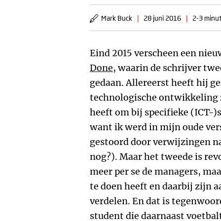
Mark Buck
|
28 juni 2016
|
2-3 minut
Eind 2015 verscheen een nieu
Done
, waarin de schrijver tw
gedaan. Allereerst heeft hij g
technologische ontwikkeling z
heeft om bij specifieke (ICT-)
want ik werd in mijn oude ver
gestoord door verwijzingen n
nog?). Maar het tweede is revo
meer per se de managers, maa
te doen heeft en daarbij zijn 
verdelen. En dat is tegenwoor
student die daarnaast voetbalt