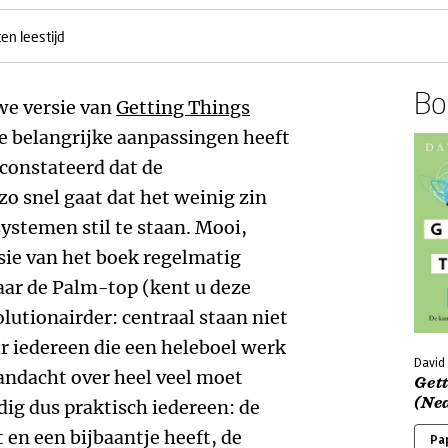
en leestijd
Boe
we versie van
Getting Things
ee belangrijke aanpassingen heeft
econstateerd dat de
o snel gaat dat het weinig zin
systemen stil te staan. Mooi,
sie van het boek regelmatig
aar de Palm-top (kent u deze
lutionairder: centraal staan niet
r iedereen die een heleboel werk
David 
aandacht over heel veel moet
Get
(Ne
dig dus praktisch iedereen: de
 en een bijbaantje heeft, de
Pa