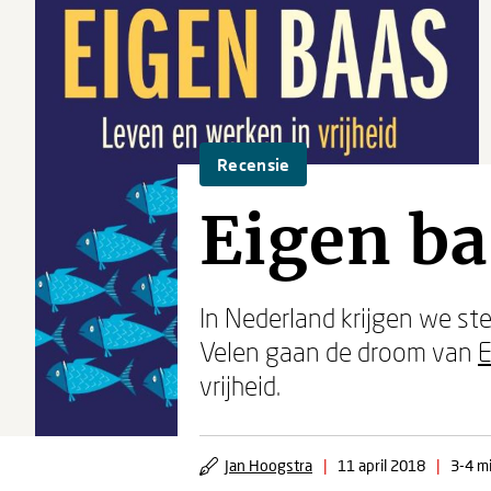
Recensie
Eigen ba
In Nederland krijgen we s
Velen gaan de droom van
E
vrijheid.
Jan Hoogstra
|
11 april 2018
|
3-4 mi