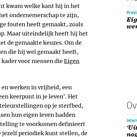
cht kwam welke kant hij in het
Prev
 het ondernemerschap te zijn,
Eig
e fouten heeft gemaakt, zoals
wer
p. Maar uiteindelijk heeft hij het
 met de gemaakte keuzes. Om de
en die hij wel gemaakt heeft,
ch kader voor mensen die
Eigen
 en werken in vrijheid, een
een keerpunt in je leven’. Het
Ov
teleurstellingen op je sterfbed,
nsen hun eigen leven hadden
Inte
stelling te voorkomen definieert
‘Ui
 jezelf periodiek kunt stellen, de
nog