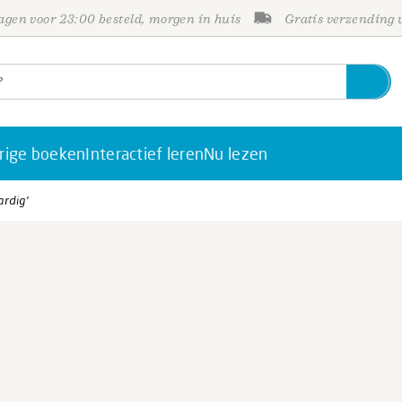
gen voor 23:00 besteld, morgen in huis
Gratis verzending
rige boeken
Interactief leren
Nu lezen
ardig'