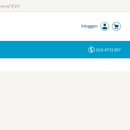
 vanaf €20
Inloggen
010-4731397
Personen
Trefwoorden