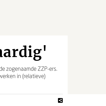
aardig'
, de zogenaamde ZZP-ers.
erken in (relatieve)