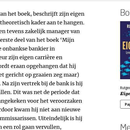
Boe
van het boek, beschrijft zijn eigen
 theoretisch kader aan te hangen.
 en tevens zakelijk manager van
eerste deel van het boek ‘Mijn
de onbankse bankier in
eur zijn eigen carrière en
ordt eraan opgehangen dat hij
t gericht op graaien zeg maar)
 Na zijn vertrek bij de bank is hij
Rutge
llen. Dit was net de periode dat
Eig
aangekeken voor het veroorzaken
Pa
erdoor kwam hij niet aan nieuwe
ommissarissen. Uiteindelijk is hij
Me
 een rol gaan vervullen,