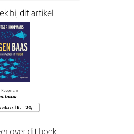
k bij dit artikel
r Koopmans
en baas
20,-
perback | NL
er over dit boek