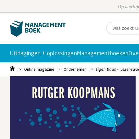
Op werkda
Uitdagingen + oplossingen
Managementboeken
Ove
Online magazine
Ondernemen
Eigen baas - 'Lezenswa