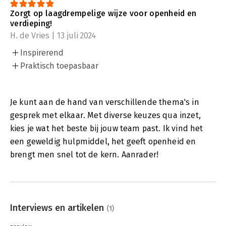
vragen. Op de achterzijde zie je het thema waar de vraag over
Zorgt op laagdrempelige wijze voor openheid en
gaat. Ook zijn alle vragen genummerd zodat ze, aan de hand
verdieping!
van de online werkvormen, makkelijk bij elkaar kunt zoeken.
H. de Vries | 13 juli 2024
De kaartenset kun je op heel veel manieren inzetten. Via de
Inspirerend
QR-code kom je op de bijbehorende website waar wordt
uitgelegd hoe je de kaartenset effectief inzet. Je vindt daar ook
Praktisch toepasbaar
verschillende werkvormen.
De kaartenset is ook zeer geschikt voor zelfsturende teams.
Je kunt aan de hand van verschillende thema's in
gesprek met elkaar. Met diverse keuzes qua inzet,
kies je wat het beste bij jouw team past. Ik vind het
een geweldig hulpmiddel, het geeft openheid en
brengt men snel tot de kern. Aanrader!
Interviews en artikelen
(1)