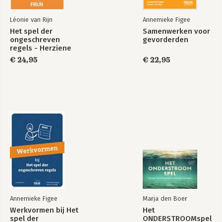
Ongeschreven
Werkvormen bij Het
regels
spel der
Léonie van Rijn
Annemieke Figee
ongeschreven
Het spel der
Samenwerken voor
regels
ongeschreven
gevorderden
regels - Herziene
editie
€ 24,95
€ 22,95
Bekijk alle boeken
Annemieke Figee
Marja den Boer
Werkvormen bij Het
Het
spel der
ONDERSTROOMspel