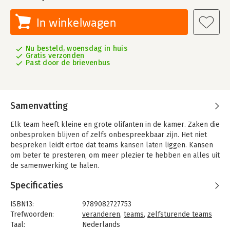
In winkelwagen
Nu besteld, woensdag in huis
Gratis verzonden
Past door de brievenbus
Samenvatting
Elk team heeft kleine en grote olifanten in de kamer. Zaken die
onbesproken blijven of zelfs onbespreekbaar zijn. Het niet
bespreken leidt ertoe dat teams kansen laten liggen. Kansen
om beter te presteren, om meer plezier te hebben en alles uit
de samenwerking te halen.
Deze kaartenset helpt teams om:
Specificaties
• kleine en grote olifanten in de kamer op te sporen
• nieuwe vaardigheden te ontwikkelen
ISBN13:
9789082727753
• de kwaliteit van de interactie te versterken
Trefwoorden:
veranderen
,
teams
,
zelfsturende teams
• makkelijker te verbinden
Taal:
Nederlands