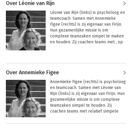
Over Léonie van Rijn
Léonie van Rijn (links) is psycholoog en 
teamcoach. Samen met Annemieke 
Figee (rechts) is zij eigenaar van Firijn. 
Hun gezamenlijke missie is om 
complexe teamzaken simpel te maken 
en houden. Zij coachen teams met , op 
het oog, simpele interventies die grote 
impact hebben. Ze begeleiden 
Andere boeken door Léonie van
organisaties bij cultuurverandering. 
Rijn
Hierbij maken ze gebruik van hun een 
eigen methodiek om hardnekkige 
Over Annemieke Figee
patronen in teams te veranderen. De 
Annemieke Figee (rechts) is psycholoog 
ongeschreven regels van het team 
en teamcoach. Samen met Léonie van 
spelen hierin een grote rol. Managers 
Rijn (links) is zij eigenaar van Firijn. Hun 
en (team)coaches die met de methodiek 
gezamenlijke missie is om complexe 
willen werken kunnen een training of 
teamzaken simpel te houden. Zij 
coachtraject bij Firijn volgen. 

coachen teams met relatief simpele 
interventies die grote impact hebben. 
 Kenmerkend voor Léonie zijn haar 
Ze begeleiden organisaties bij 
oprechtheid, rust en 
Andere boeken door Annemieke
cultuurverandering. Ze hebben ze een 
resultaatgerichtheid. Met humor en 