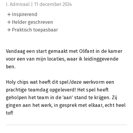
I. Admiraal | 11 december 2024
van de online werkvormen, makkelijk bij elkaar kunt zoeken.
Inspirerend
De kaartenset kun je op heel veel manieren inzetten. Via de
QR-code kom je op de bijbehorende website waar wordt
Helder geschreven
uitgelegd hoe je de kaartenset effectief inzet. Je vindt daar ook
Praktisch toepasbaar
verschillende werkvormen.
De kaartenset is ook zeer geschikt voor zelfsturende teams.
Vandaag een start gemaakt met Olifant in de kamer
voor een van mijn locaties, waar ik leidinggevende
ben.
Holy chips wat heeft dit spel/deze werkvorm een
prachtige teamdag opgeleverd! Het spel heeft
geholpen het team in de 'aan' stand te krijgen. Zij
gingen aan het werk, in gesprek met elkaar, echt heel
tof!