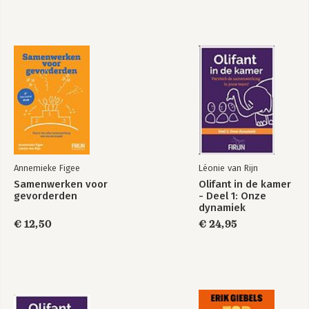
Bekijk alle boeken
Het spel der
Ongeschreven
ongeschreven
regels
regels - Herziene
editie
Annemieke Figee
Léonie van Rijn
Bekijk alle boeken
Samenwerken voor
Olifant in de kamer
gevorderden
- Deel 1: Onze
dynamiek
€ 12,50
€ 24,95