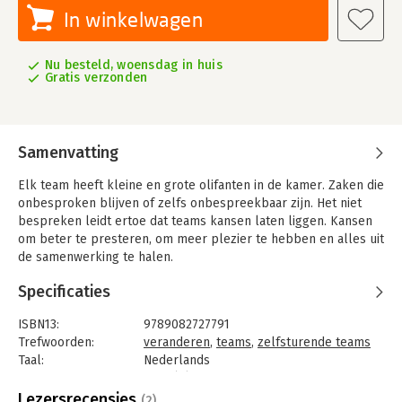
In winkelwagen
Nu besteld, woensdag in huis
Gratis verzonden
Samenvatting
Elk team heeft kleine en grote olifanten in de kamer. Zaken die
onbesproken blijven of zelfs onbespreekbaar zijn. Het niet
bespreken leidt ertoe dat teams kansen laten liggen. Kansen
om beter te presteren, om meer plezier te hebben en alles uit
de samenwerking te halen.
Deze kaartenset helpt teams om:
Specificaties
• kleine en grote olifanten in de kamer op te sporen
• nieuwe vaardigheden te ontwikkelen
ISBN13:
9789082727791
• de kwaliteit van de interactie te versterken
Trefwoorden:
veranderen
,
teams
,
zelfsturende teams
• makkelijker te verbinden
Taal:
Nederlands
• makkelijker in gesprek te gaan over spannende zaken
Bindwijze:
spel (H)
• alle krachten in het team zichtbaar te maken en te benutten
Aantal pagina's:
110
Lezersrecensies
(2)