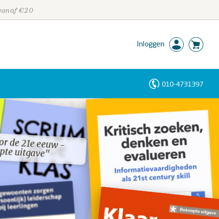
 vanaf €20
Inloggen
010-4731397
Personen
Trefwoorden
or de 21e eeuw -
or de 21e eeuw -
pte uitgave"
pte uitgave"