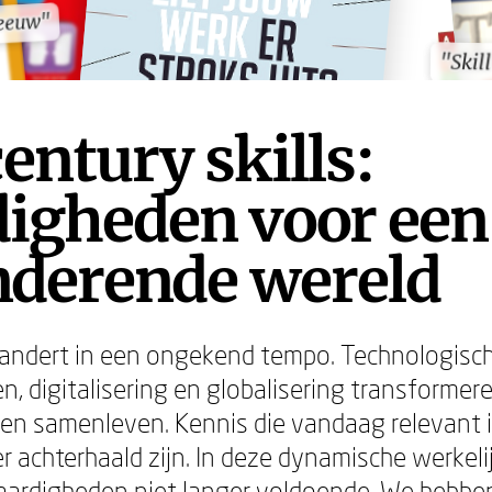
 eeuw"
 eeuw"
"Skil
"Skil
century skills:
digheden voor een
nderende wereld
randert in een ongekend tempo. Technologisc
n, digitalisering en globalisering transforme
 en samenleven. Kennis die vandaag relevant i
 achterhaald zijn. In deze dynamische werkelij
vaardigheden niet langer voldoende. We hebb