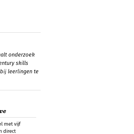
aalt onderzoek
ntury skills
ij leerlingen te
ve
 met vijf
n direct