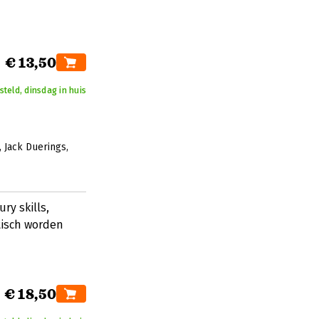
€ 13,50
teld, dinsdag in huis
Jack Duerings
ry skills,
tisch worden
€ 18,50