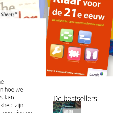
l Sheets"
l Sheets"
he
ren hoe we
s, kan
De bestsellers
kheid zijn
en een nieuwe