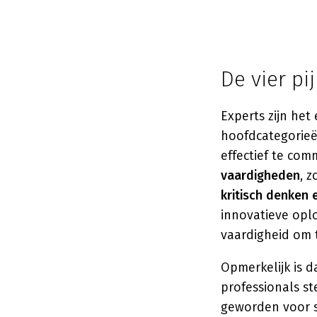
De vier p
Experts zijn het 
hoofdcategorieë
effectief te co
vaardigheden
, 
kritisch denken e
innovatieve opl
vaardigheid om 
Opmerkelijk is 
professionals st
geworden voor su