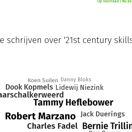
Op voorraad | Nu bes
e schrijven over '21st century skills
Danny Bloks
Koen Suilen
Dook Kopmels
Lidewij Niezink
aarschalkerweerd
Tammy Heflebower
Jack Duerings
Robert Marzano
Bernie Trilli
Charles Fadel