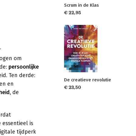
Scrum in de Klas
€ 22,95
n
r
mogen om
ede:
persoonlijke
id. Ten derde:
De creatieve revolutie
ren en
€ 23,50
heid
, de
ordat
essentieel is
gitale tijdperk