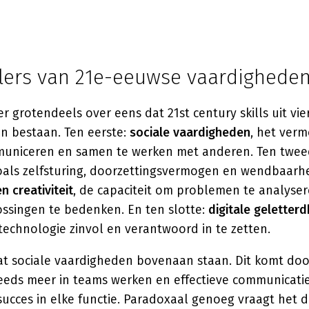
ijlers van 21e-eeuwse vaardighede
er grotendeels over eens dat 21st century skills uit vie
n bestaan. Ten eerste:
sociale vaardigheden
, het ver
mmuniceren en samen te werken met anderen. Ten twe
zoals zelfsturing, doorzettingsvermogen en wendbaarhe
n creativiteit
, de capaciteit om problemen te analyse
ossingen te bedenken. En ten slotte:
digitale geletterd
technologie zinvol en verantwoord in te zetten.
dat sociale vaardigheden bovenaan staan. Dit komt do
eeds meer in teams werken en effectieve communicatie 
cces in elke functie. Paradoxaal genoeg vraagt het di