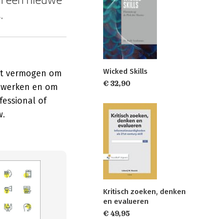
.
Wicked Skills
het vermogen om
€ 32,90
te werken en om
fessional of
w.
Kritisch zoeken, denken
en evalueren
€ 49,95