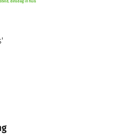
teld, dinsdag in huis
'
ng