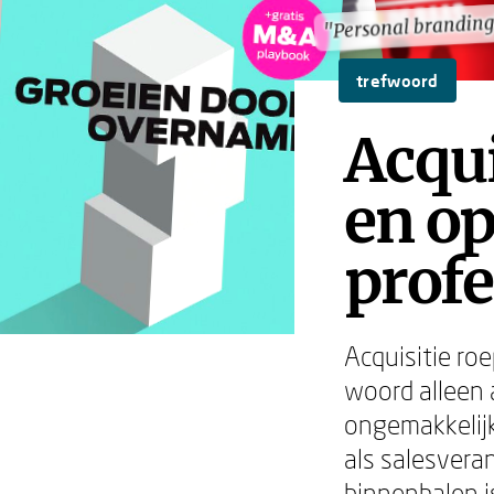
"Personal brandin
"Personal brandin
trefwoord
Acqui
en o
profe
Acquisitie ro
woord alleen a
ongemakkelijk.
als salesvera
binnenhalen i