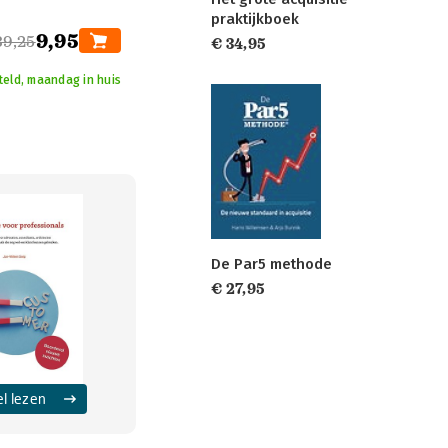
praktijkboek
9,95
39,25
€ 34,95
teld, maandag in huis
De Par5 methode
€ 27,95
el lezen