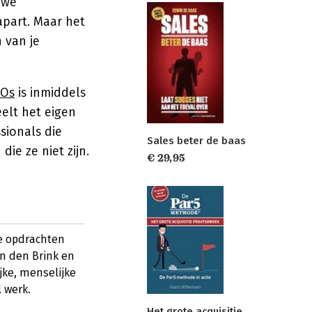
uwe
apart. Maar het
 van je
 Os
is inmiddels
elt het eigen
sionals die
Sales beter de baas
ie ze niet zijn.
€ 29,95
ie opdrachten
n den Brink en
jke, menselijke
 werk.
Het grote acquisitie