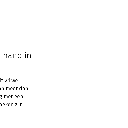
 hand in
t vrijwel
van meer dan
ng met een
oeken zijn