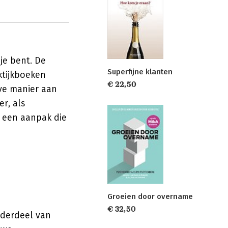
 je bent. De
Superfijne klanten
ktijkboeken
€ 22,50
eve manier aan
r, als
s een aanpak die
Groeien door overname
€ 32,50
onderdeel van