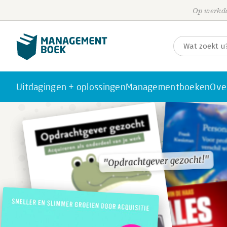
Op werkda
Uitdagingen + oplossingen
Managementboeken
Ove
"Opdrachtgever gezocht!"
"Opdrachtgever gezocht!"