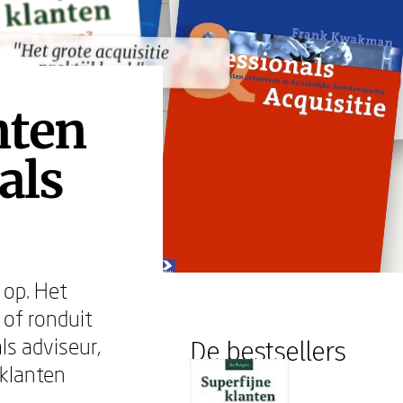
"Het grote acquisitie
"Het grote acquisitie
praktijkboek"
praktijkboek"
nten
als
 op. Het
 of ronduit
ls adviseur,
De bestsellers
 klanten