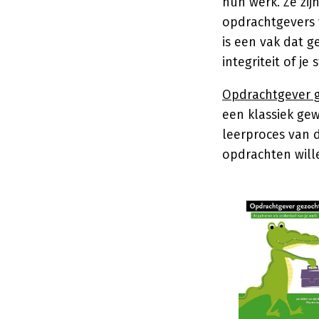
hun werk. Ze zij
opdrachtgevers v
is een vak dat g
integriteit of je st
Opdrachtgever g
een klassiek ge
leerproces van 
opdrachten wille