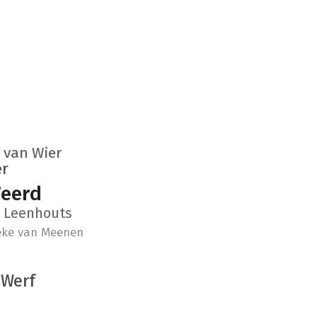
 van Wier
er
Weerd
 Leenhouts
eke van Meenen
 Werf