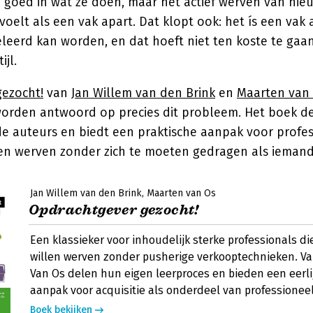
n goed in wat ze doen, maar het actief werven van nie
oelt als een vak apart. Dat klopt ook: het ís een vak 
eleerd kan worden, en dat hoeft niet ten koste te gaan
ijl.
ezocht!
van
Jan Willem van den Brink
en
Maarten van
worden antwoord op precies dit probleem. Het boek de
de auteurs en biedt een praktische aanpak voor profes
n werven zonder zich te moeten gedragen als iemand d
Jan Willem van den Brink
Maarten van Os
Opdrachtgever gezocht!
Een klassieker voor inhoudelijk sterke professionals d
willen werven zonder pusherige verkooptechnieken. Va
Van Os delen hun eigen leerproces en bieden een eerli
aanpak voor acquisitie als onderdeel van professioneel
Boek bekijken