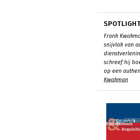
SPOTLIGHT
Frank Kwakma
snijvlak van 
dienstverlenin
schreef hij b
op een authen
Kwakman