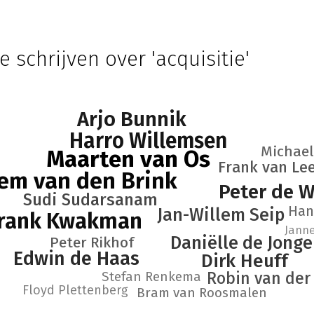
e schrijven over 'acquisitie'
Arjo Bunnik
Harro Willemsen
Michael
Maarten van Os
Frank van Le
lem van den Brink
Peter de 
Sudi Sudarsanam
Han
Jan-Willem Seip
rank Kwakman
Jann
Daniëlle de Jonge
Peter Rikhof
Edwin de Haas
Dirk Heuff
Stefan Renkema
Robin van der
Floyd Plettenberg
Bram van Roosmalen