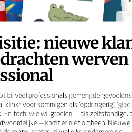
g"
g"
sitie: nieuwe kla
pdrachten werven 
ssional
ept bij veel professionals gemengde gevoelens
l klinkt voor sommigen als 'opdringerig', 'glad'
 En toch: wie wil groeien — als zelfstandige, a
ntwoordelijke — komt er niet omheen. Nieuwe
s de motor achter vrijwel elke onderneming.