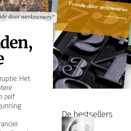
ude door werknemers"
ude door werknemers"
den,
e
uptie. Het
otere
m zelf
gunning
De bestsellers
rancier