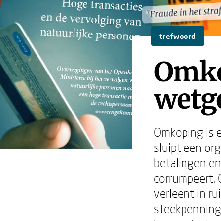
"Fraude in het stra
"Fraude in het stra
trefwoord
Omko
wetge
Omkoping is e
sluipt een or
betalingen en
corrumpeert. 
verleent in ru
steekpenninge