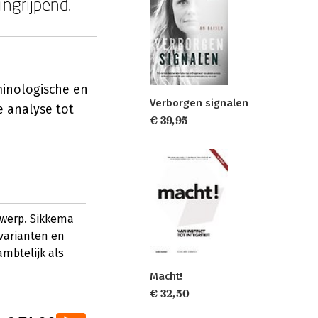
ngrijpend.
minologische en
Verborgen signalen
e analyse tot
€ 39,95
rwerp. Sikkema
varianten en
ambtelijk als
Macht!
€ 32,50