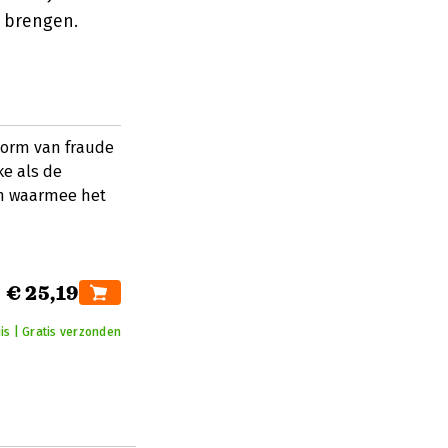
t brengen.
vorm van fraude
ke als de
en waarmee het
€ 25,19
is | Gratis verzonden