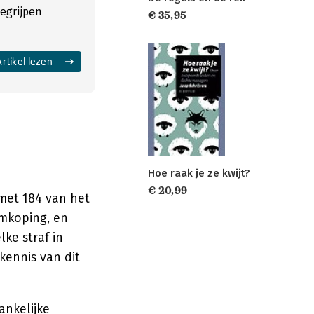
egrijpen
€ 35,95
Artikel lezen
Hoe raak je ze kwijt?
€ 20,99
 met 184 van het
omkoping, en
ke straf in
kennis van dit
ankelijke