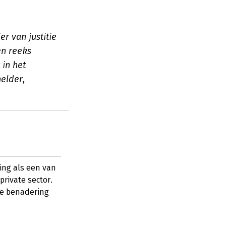
r van justitie
en reeks
 in het
helder,
ing als een van
private sector.
jke benadering