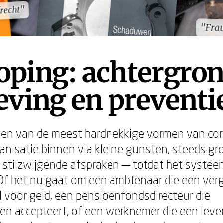
frecht"
frecht"
"Fra
"Fra
ping: achtergron
ving en preventi
en van de meest hardnekkige vormen van corr
ganisatie binnen via kleine gunsten, steeds gr
 stilzwijgende afspraken — totdat het systee
Of het nu gaat om een ambtenaar die een ver
il voor geld, een pensioenfondsdirecteur die
n accepteert, of een werknemer die een leve