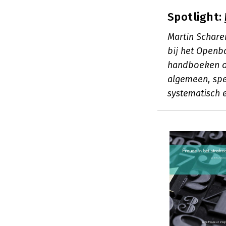
Spotlight:
Martin Scharen
bij het Openba
handboeken ove
algemeen, spe
systematisch e